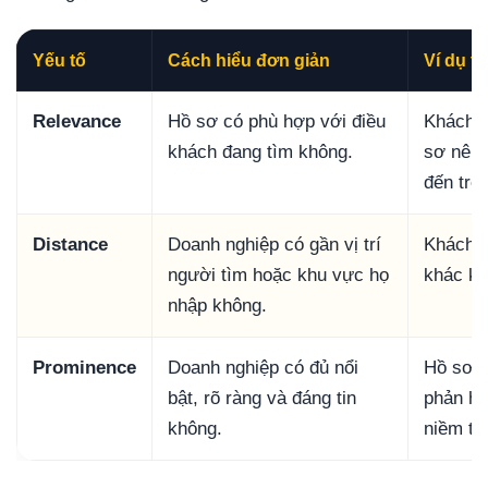
Yếu tố
Cách hiểu đơn giản
Ví dụ t
Relevance
Hồ sơ có phù hợp với điều
Khách t
khách đang tìm không.
sơ nên 
đến trẻ
Distance
Doanh nghiệp có gần vị trí
Khách ở
người tìm hoặc khu vực họ
khác kh
nhập không.
Prominence
Doanh nghiệp có đủ nổi
Hồ sơ c
bật, rõ ràng và đáng tin
phản hồ
không.
niềm ti