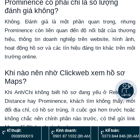
Prominence có phải chỉ là số lượng
đánh giá không?
Không. Đánh giá là một phần quan trọng, nhưng
Prominence còn liên quan đến độ nổi bật của thương
hiệu, thông tin doanh nghiệp trên website, hình ảnh,
hoạt động hồ sơ và các tín hiệu đáng tin khác trên môi
trường online.
Khi nào nên nhờ Clickweb xem hồ sơ
Maps?
Khi Anh/Chị không biết hồ sơ đang yếu ở Relevance,
Liên hệ
Distance hay Prominence, khách tìm không thấy, mới
đổi địa chỉ, có hồ sơ trùng, ít cuộc gọi hơn trước hoặc
không chắc nên chỉnh phần nào trước, có thể gửi link
Maps để Clickweb rà nhanh.
Kĩ thuật:
Kinh doanh:
Kế toán:
0938990019
0901 87 1032 (8h AM
0373 844 846 (8h AM