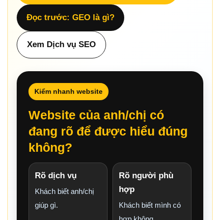
Đọc trước: GEO là gì?
Xem Dịch vụ SEO
Kiểm nhanh website
Website của anh/chị có
đang rõ để được hiểu đúng
không?
Rõ dịch vụ
Rõ người phù
hợp
Khách biết anh/chị
giúp gì.
Khách biết mình có
hợp không.