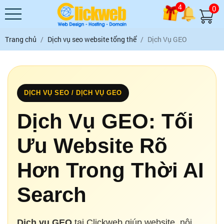
4
0
Trang chủ
Dịch vụ seo website tổng thể
Dịch Vụ GEO
DỊCH VỤ SEO / DỊCH VỤ GEO
Dịch Vụ GEO: Tối
Ưu Website Rõ
Hơn Trong Thời AI
Search
Dịch vụ GEO
tại Clickweb giúp website, nội