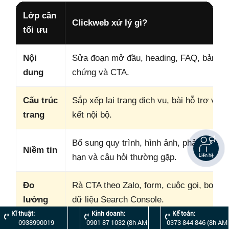
Lớp cần
Clickweb xử lý gì?
tối ưu
Nội
Sửa đoạn mở đầu, heading, FAQ, bảng, 
dung
chứng và CTA.
Cấu trúc
Sắp xếp lại trang dịch vụ, bài hỗ trợ và li
trang
kết nội bộ.
Bổ sung quy trình, hình ảnh, phản hồi, gi
Niềm tin
Liên hệ
hạn và câu hỏi thường gặp.
Đo
Rà CTA theo Zalo, form, cuộc gọi, booki
lường
dữ liệu Search Console.
Kĩ thuật:
Kinh doanh:
Kế toán:
0938990019
0901 87 1032 (8h AM
0373 844 846 (8h AM