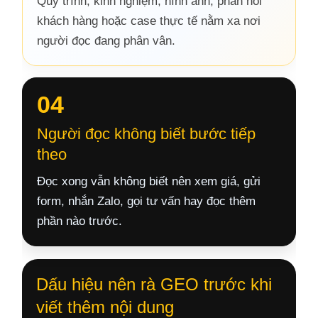
Quy trình, kinh nghiệm, hình ảnh, phản hồi
khách hàng hoặc case thực tế nằm xa nơi
người đọc đang phân vân.
04
Người đọc không biết bước tiếp
theo
Đọc xong vẫn không biết nên xem giá, gửi
form, nhắn Zalo, gọi tư vấn hay đọc thêm
phần nào trước.
Dấu hiệu nên rà GEO trước khi
viết thêm nội dung