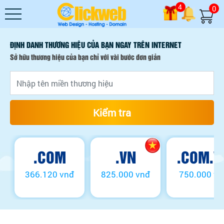
4
0
ĐỊNH DANH THƯƠNG HIỆU CỦA BẠN NGAY TRÊN INTERNET
Sở hữu thương hiệu của bạn chỉ với vài bước đơn giản
Kiểm tra
.COM
.VN
.COM.V
366.120 vnđ
825.000 vnđ
750.000 vn