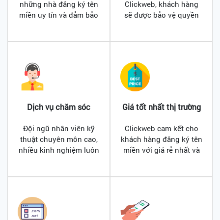
những nhà đăng ký tên
Clickweb, khách hàng
miền uy tín và đảm bảo
sẽ được bảo vệ quyền
hàng đầu hiện nay vì
riêng tư, thông tin cá
vậy bạn có thể yên tâm
nhân. Tất cả được bảo
về tính chính xác và độ
mật 100% và hoàn toàn
tin cậy của thông tin
miễn phí.
được cung cấp bởi
công cụ WHOIS tại
Clickweb
Dịch vụ chăm sóc
Giá tốt nhất thị trường
khách hàng
Đội ngũ nhân viên kỹ
Clickweb cam kết cho
thuật chuyên môn cao,
khách hàng đăng ký tên
nhiều kinh nghiệm luôn
miền với giá rẻ nhất và
sẵn sàng phản hồi và
thường xuyên có các
hỗ trợ khách hàng 247.
chương trình khuyến
mãi tốt.