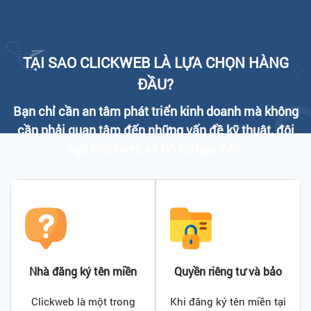
TẠI SAO CLICKWEB LÀ LỰA CHỌN HÀNG
ĐẦU?
Bạn chỉ cần an tâm phát triển kinh doanh mà không
cần phải quan tâm đến những vấn đề kỹ thuật, đội
ngũ Clickweb sẽ hỗ trợ bạn 247.
Nhà đăng ký tên miền
Quyền riêng tư và bảo
uy tín
mật
Clickweb là một trong
Khi đăng ký tên miền tại