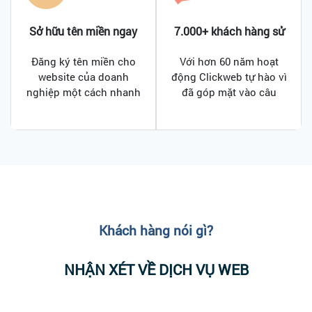
Sở hữu tên miền ngay
7.000+ khách hàng sử
lập tức sau 3 phút
dụng
Đăng ký tên miền cho
Với hơn 60 năm hoạt
website của doanh
động Clickweb tự hào vì
nghiệp một cách nhanh
đã góp mặt vào câu
chóng, chỉ sau vài thao
chuyện thành công của
tác đơn giản nhờ tính
trên 10.000 khách hàng
năng upload
trong và ngoài nước.
CMND/CCCD và bản
Clickweb luôn không
khai đăng ký tên miền
ngừng phát triển chất
được Clickweb tích hợp
lượng sản phẩm và dịch
tại trang Portal.
vụ để khách hàng an
tâm phát triển kinh
Khách hàng nói gì?
doanh.
NHẬN XÉT VỀ DỊCH VỤ WEB