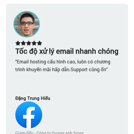
 email nhanh chóng
Nhanh chóng ti
hình cao, luôn có chương
ấp dẫn.Support cũng ổn"
Email doianh nghiệp cli
tiết kiệm được thời gian
Nguyễn Văn Hiếu
ang anh Srore