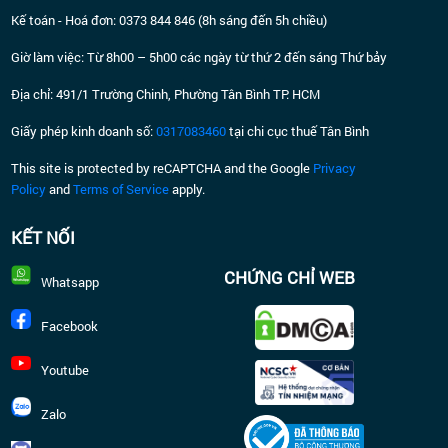
Kế toán - Hoá đơn: 0373 844 846 (8h sáng đến 5h chiều)
Giờ làm việc: Từ 8h00 – 5h00 các ngày từ thứ 2 đến sáng Thứ bảy
Địa chỉ: 491/1 Trường Chinh, Phường Tân Bình TP. HCM
Giấy phép kinh doanh số:
0317083460
tại chi cục thuế Tân Bình
This site is protected by reCAPTCHA and the Google
Privacy
Policy
and
Terms of Service
apply.
KẾT NỐI
CHỨNG CHỈ WEB
Whatsapp
Facebook
Youtube
Zalo