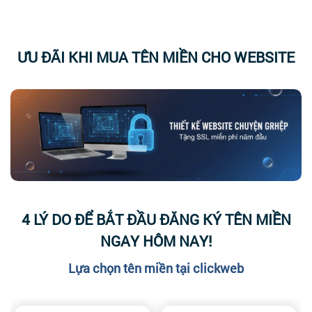
.NET
.ORG
.NET.V
439.000 vnđ
349.000 vnđ
450.000 vn
ƯU ĐÃI KHI MUA TÊN MIỀN CHO WEBSITE
.INFO
.EDU.VN
538.000 vnđ
385.000 vnđ
4 LÝ DO ĐỂ BẮT ĐẦU ĐĂNG KÝ TÊN MIỀN
NGAY HÔM NAY!
Lựa chọn tên miền tại clickweb