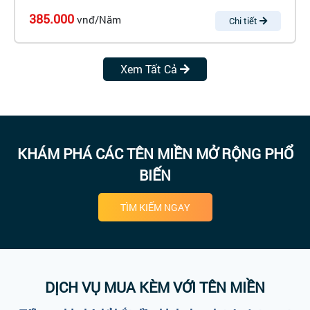
385.000
vnđ/Năm
Chi tiết
Xem Tất Cả
KHÁM PHÁ CÁC TÊN MIỀN MỞ RỘNG PHỔ
BIẾN
TÌM KIẾM NGAY
DỊCH VỤ MUA KÈM VỚI TÊN MIỀN