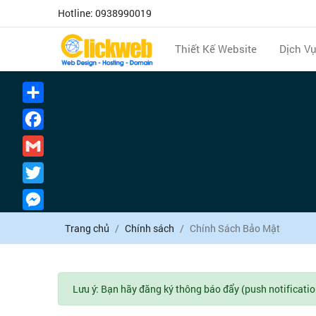
Hotline: 0938990019
Thiết Kế Website
Dịch V
Chia
sẻ
Facebook
Gmail
Twitter
Messenger
Trang chủ
Chính sách
Chính Sách Bảo Mật
Lưu ý: Bạn hãy đăng ký thông báo đẩy (push notificatio