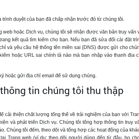
trình duyệt của bạn đã chấp nhận trước đó từ chúng tôi.
ng web hoặc Dịch vụ, chúng tôi sẽ nhận được văn bản truy vấn 
 trang kết quả tìm kiếm cho bạn. Nếu bạn đã sửa đổi cài đặt trì
a chỉ và yêu cầu hệ thống tên miền sai (DNS) được gửi cho chú
ìm kiếm hoặc URL sai chính tả nào mà bạn nhập vào thanh địa c
ý hoặc gửi địa chỉ email để sử dụng chúng.
thông tin chúng tôi thu thập
để cải thiện chất lượng tổng thể về trải nghiệm của bạn với Tra
hiện và phát triển Dịch vụ. Chúng tôi tổng hợp thông tin truy v
áo. Chúng tôi đếm, theo dõi và tổng hợp các hoạt động của khá
 tại Trang web (ví dụ: theo dõi người dùng đến từ đâu, họ ch