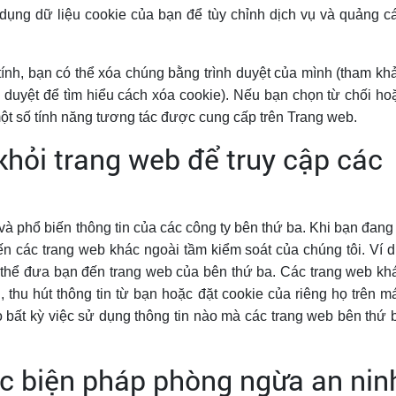
 dụng dữ liệu cookie của bạn để tùy chỉnh dịch vụ và quảng c
ính, bạn có thể xóa chúng bằng trình duyệt của mình (tham kh
h duyệt để tìm hiểu cách xóa cookie). Nếu bạn chọn từ chối ho
một số tính năng tương tác được cung cấp trên Trang web.
 khỏi trang web để truy cập các
và phổ biến thông tin của các công ty bên thứ ba. Khi bạn đang
 các trang web khác ngoài tầm kiểm soát của chúng tôi. Ví d
 thể đưa bạn đến trang web của bên thứ ba. Các trang web kh
, thu hút thông tin từ bạn hoặc đặt cookie của riêng họ trên m
o bất kỳ việc sử dụng thông tin nào mà các trang web bên thứ 
ác biện pháp phòng ngừa an nin