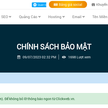
Bảng giá social
Khuyến
ụ SEO
Quảng Cáo
Hosting
Email
Tên Miề
CHÍNH SÁCH BẢO MẬT
09/07/2023 02:32 PM
1698 Lượt xem
n). Để không bỏ lỡ thông báo ngon từ Clickweb.vn.