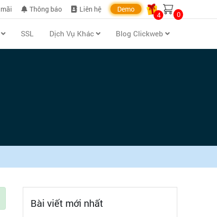
 mãi
Thông báo
Liên hệ
Demo
0
4
n
SSL
Dịch Vụ Khác
Blog Clickweb
Bài viết mới nhất