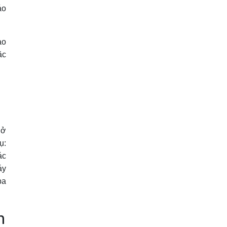
áo
ảo
ặc
 ở
ụ:
ác
áy
ba
h