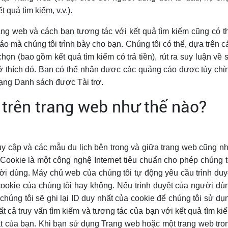
 quả tìm kiếm, v.v.).
ang web và cách bạn tương tác với kết quả tìm kiếm cũng có t
 mà chúng tôi trình bày cho bạn. Chúng tôi có thể, dựa trên c
ọn (bao gồm kết quả tìm kiếm có trả tiền), rút ​​ra suy luận về 
sở thích đó. Bạn có thể nhận được các quảng cáo được tùy chỉ
mạng Danh sách được Tài trợ.
trên trang web như thế nào?
uy cập và các mẫu du lịch bên trong và giữa trang web cũng n
Cookie là một công nghệ Internet tiêu chuẩn cho phép chúng t
gười dùng. Máy chủ web của chúng tôi tự động yêu cầu trình duy
ookie của chúng tôi hay không. Nếu trình duyệt của người dù
húng tôi sẽ ghi lại ID duy nhất của cookie để chúng tôi sử dụ
ất cả truy vấn tìm kiếm và tương tác của bạn với kết quả tìm ki
ất của bạn. Khi bạn sử dụng Trang web hoặc một trang web tro