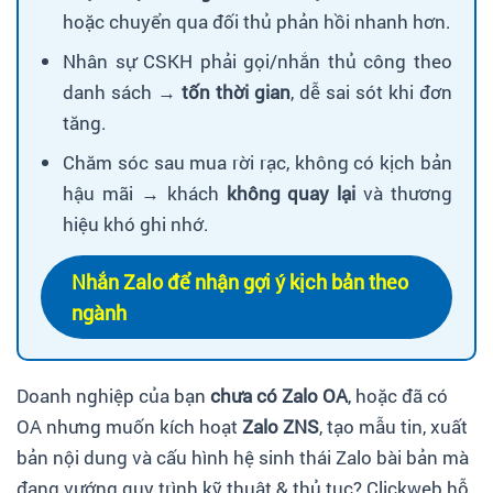
hoặc chuyển qua đối thủ phản hồi nhanh hơn.
Nhân sự CSKH phải gọi/nhắn thủ công theo
danh sách →
tốn thời gian
, dễ sai sót khi đơn
tăng.
Chăm sóc sau mua rời rạc, không có kịch bản
hậu mãi → khách
không quay lại
và thương
hiệu khó ghi nhớ.
Nhắn Zalo để nhận gợi ý kịch bản theo
ngành
Doanh nghiệp của bạn
chưa có Zalo OA
, hoặc đã có
OA nhưng muốn kích hoạt
Zalo ZNS
, tạo mẫu tin, xuất
bản nội dung và cấu hình hệ sinh thái Zalo bài bản mà
đang vướng quy trình kỹ thuật & thủ tục? Clickweb hỗ