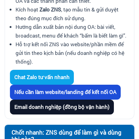
OA và các thành phần cần thiết.
Kích hoạt
Zalo ZNS
, tạo mẫu tin & gửi duyệt
theo đúng mục đích sử dụng.
Hướng dẫn xuất bản nội dung OA: bài viết,
broadcast, menu để khách “bấm là biết làm gì”.
Hỗ trợ kết nối ZNS vào website/phần mềm để
gửi tin theo kịch bản (nếu doanh nghiệp có hệ
thống).
Chat Zalo tư vấn nhanh
Nếu cần làm website/landing để kết nối OA
Email doanh nghiệp (đồng bộ vận hành)
Chốt nhanh: ZNS dùng để làm gì và dùng