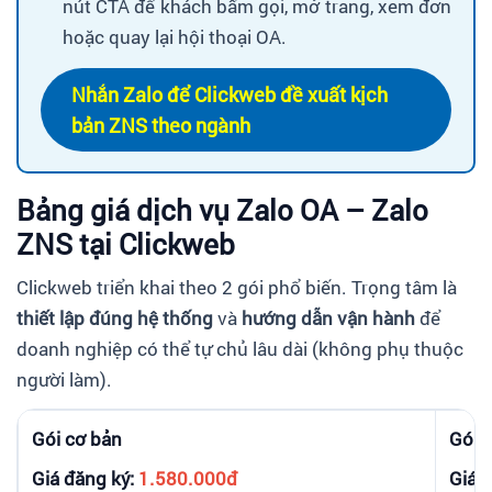
nút CTA để khách bấm gọi, mở trang, xem đơn
hoặc quay lại hội thoại OA.
Nhắn Zalo để Clickweb đề xuất kịch
bản ZNS theo ngành
Bảng giá dịch vụ Zalo OA – Zalo
ZNS tại Clickweb
Clickweb triển khai theo 2 gói phổ biến. Trọng tâm là
thiết lập đúng hệ thống
và
hướng dẫn vận hành
để
doanh nghiệp có thể tự chủ lâu dài (không phụ thuộc
người làm).
Gói cơ bản
Gói 
Giá đăng ký:
1.580.000đ
Giá đ