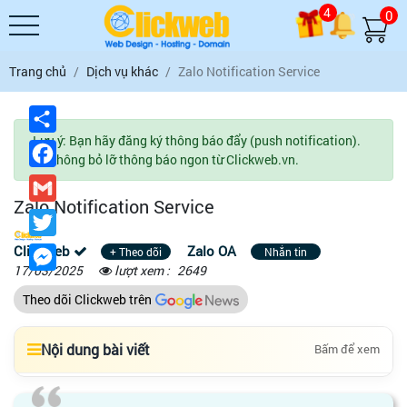
4
0
Trang chủ
Dịch vụ khác
Zalo Notification Service
Chia
sẻ
Lưu ý: Bạn hãy đăng ký thông báo đẩy (push notification).
Facebook
Để không bỏ lỡ thông báo ngon từ Clickweb.vn.
Gmail
Zalo Notification Service
Twitter
Clickweb
Zalo OA
Messenger
+ Theo dõi
Nhắn tin
17/03/2025
lượt xem :
2649
Theo dõi Clickweb trên
Nội dung bài viết
Bấm để xem