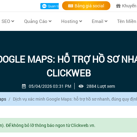
Bảng giá social
Khuyến
ụ SEO
Quảng Cáo
Hosting
Email
Tên Miề
OOGLE MAPS: HỖ TRỢ HỒ SƠ NHA
CLICKWEB
05/04/2026 03:31 PM
2884 Lượt xem
aps
Dịch vụ xác minh Google Maps: hỗ trợ hồ sơ nhanh, đúng quy địn
n). Để không bỏ lỡ thông báo ngon từ Clickweb.vn.