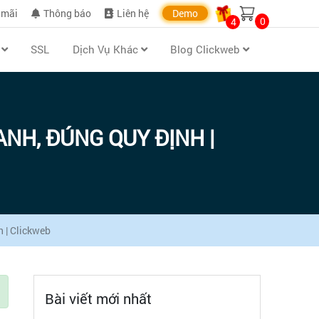
 mãi
Thông báo
Liên hệ
Demo
0
4
n
SSL
Dịch Vụ Khác
Blog Clickweb
NH, ĐÚNG QUY ĐỊNH |
h | Clickweb
Bài viết mới nhất