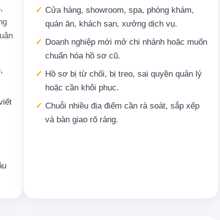
,
✓
Cửa hàng, showroom, spa, phòng khám,
ng
quán ăn, khách sạn, xưởng dịch vụ.
huận
✓
Doanh nghiệp mới mở chi nhánh hoặc muốn
chuẩn hóa hồ sơ cũ.
,
✓
Hồ sơ bị từ chối, bị treo, sai quyền quản lý
hoặc cần khôi phục.
viết
✓
Chuỗi nhiều địa điểm cần rà soát, sắp xếp
và bàn giao rõ ràng.
âu