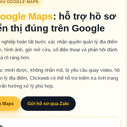
 VỤ GOOGLE MAPS
oogle Maps
: hỗ trợ hồ sơ
n thị đúng trên Google
nghiệp hoàn tất bước xác nhận quyền quản lý địa điểm
in, hình ảnh, giờ mở cửa, số điện thoại và phản hồi đánh
iá rõ ràng hơn.
c minh được, không nhận mã, bị yêu cầu quay video, hồ
 lý địa điểm, Clickweb có thể hỗ trợ kiểm tra tình trạng
vấn hướng xử lý phù hợp.
n Maps
Gửi hồ sơ qua Zalo