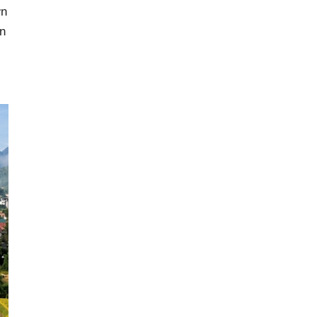
ơn
ần