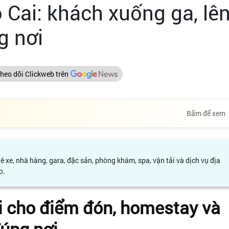
 Cai: khách xuống ga, lê
g nơi
heo dõi Clickweb trên
Bấm để xem
xe, nhà hàng, gara, đặc sản, phòng khám, spa, vận tải và dịch vụ địa
o.
i cho điểm đón, homestay và
đúng nơi