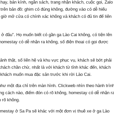
hạy, bán kính, ngân sách, trang nhận khách, cuộc gọi, Zalo
y trên bản đồ: ghim có đúng không, đường vào có dễ hiểu
 giờ mở cửa có chính xác không và khách có đủ tin để liên
 ở đâu”. Họ muốn biết có gần ga Lào Cai không, có tiện lên
omestay có dễ nhận ra không, số điện thoại có gọi được
 ảnh thật, số liên hệ và khu vực phục vụ, khách sẽ bớt phải
 khách chần chừ, nhất là với khách từ tỉnh khác đến, khách
c khách muốn mua đặc sản trước khi rời Lào Cai.
hư một địa chỉ trên màn hình. Clickweb nhìn theo hành trìn
ằng cách nào, điểm đón có rõ không, homestay có dễ nhận r
n rõ không.
mestay ở Sa Pa sẽ khác với một đơn vị thuê xe ở ga Lào