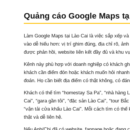
Quảng cáo Google Maps tại
Làm Google Maps tại Lào Cai là việc sắp xếp và
vào dễ hiểu hơn: vị trí ghim đúng, địa chỉ rõ, ản
được phản hồi, website liên kết đầy đủ và khu v
Kênh này phù hợp với doanh nghiệp có khách ghé
khách cần điểm đón hoặc khách muốn hỏi nhanh
đoán. Họ cần biết địa điểm có thật không, có đán
Khách có thể tìm “homestay Sa Pa”, “nhà hàng Là
Cai”, “gara gần tôi”, “đặc sản Lào Cai”, “tour B
“vận tải cửa khẩu Lào Cai”. Mỗi cách tìm có thể
thật và dễ liên hệ.
Nếu Anh/Chị đã có website, fanpage hoặc đang 