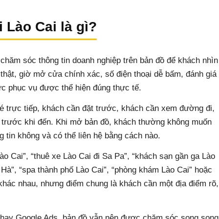
 Lào Cai là gì?
 chăm sóc thông tin doanh nghiệp trên bản đồ để khách nhìn
h thật, giờ mở cửa chính xác, số điện thoại dễ bấm, đánh giá
ực phục vụ được thể hiện đúng thực tế.
 trực tiếp, khách cần đặt trước, khách cần xem đường đi,
 trước khi đến. Khi mở bản đồ, khách thường không muốn
g tin không và có thể liên hệ bằng cách nào.
o Cai”, “thuê xe Lào Cai đi Sa Pa”, “khách sạn gần ga Lào
ắc Hà”, “spa thành phố Lào Cai”, “phòng khám Lào Cai” hoặc
 khác nhau, nhưng điểm chung là khách cần một địa điểm rõ,
chạy Google Ads, bản đồ vẫn nên được chăm sóc song song