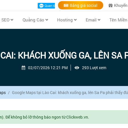
Bảng giá social
Khuyến
ụ SEO
Quảng Cáo
Hosting
Email
Tên Miề
CAI: KHÁCH XUỐNG GA, LÊN SA 
02/07/2026 12:21 PM
293 Lượt xem
aps
Google Maps tại Lào Cai: khách xuống ga, lên Sa Pa phải thấy đ
n). Để không bỏ lỡ thông báo ngon từ Clickweb.vn.