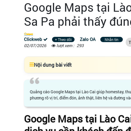
Google Maps tại Lào
Sa Pa phải thấy đún
Clickweb
Zalo OA
+ Theo dõi
Nhắn tin
T
02/07/2026
lượt xem :
293
Nội dung bài viết
Quảng cáo Google Maps tại Lào Cai giúp homestay, thuê 
phương rõ vị trí, điểm đón, ảnh thật, liên hệ và đường và
Google Maps tại Lào Ca
dịch vụ cần khách đến 