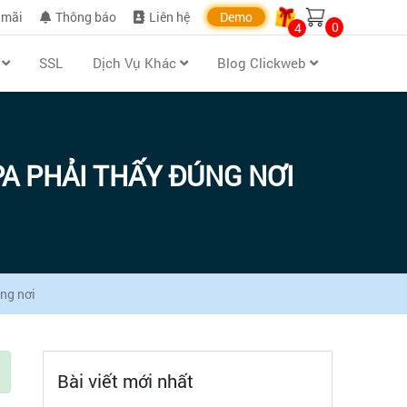
 mãi
Thông báo
Liên hệ
Demo
0
4
n
SSL
Dịch Vụ Khác
Blog Clickweb
PA PHẢI THẤY ĐÚNG NƠI
úng nơi
Bài viết mới nhất