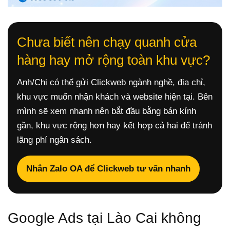
Chưa biết nên chạy quanh cửa
hàng hay mở rộng toàn khu vực?
Anh/Chị có thể gửi Clickweb ngành nghề, địa chỉ,
khu vực muốn nhận khách và website hiện tại. Bên
mình sẽ xem nhanh nên bắt đầu bằng bán kính
gần, khu vực rộng hơn hay kết hợp cả hai để tránh
lãng phí ngân sách.
Nhắn Zalo OA để Clickweb tư vấn nhanh
Google Ads tại Lào Cai không