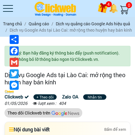
4
0
Trang chủ
Quảng cáo
Dịch vụ quảng cáo Google Ads hiệu quả
Dịch vụ Google Ads tại Lào Cai: mở rộng theo huyện hay bán kính
Chia
sẻ
Facebook
Lưu ý: Bạn hãy đăng ký thông báo đẩy (push notification).
Để không bỏ lỡ thông báo ngon từ Clickweb.vn.
Gmail
Twitter
Dịch vụ Google Ads tại Lào Cai: mở rộng theo
huyện hay bán kính
Messenger
Clickweb
Zalo OA
+ Theo dõi
Nhắn tin
01/05/2026
lượt xem :
404
Theo dõi Clickweb trên
Nội dung bài viết
Bấm để xem