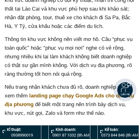
khu vực doanh nghiệp có đội kỹ thuật; nhận thi công nội
thất tại Lào Cai và khu vực phù hợp sau khi khảo sát;
nhận đặt phòng, tour, thuê xe cho khách đi Sa Pa, Bắc
Hà, Y Tý, cửa khẩu hoặc các điểm du lịch.
Thông tin khu vực không nên viết mơ hồ. Câu “phục vụ
toàn quốc” hoặc “phục vụ mọi nơi” nghe có vẻ rộng,
nhưng nhiều khi lại làm khách không biết doanh nghiệp
có thật sự gần mình không. Với dịch vụ địa phương, rõ
ràng thường tốt hơn nói quá rộng.
Nếu trang nhận khách chưa đủ rõ, doanh nghiệp có thể
Liên hệ
xem thêm
landing page chạy Google Ads cho dịch vụ
địa phương
để biết một trang nên trình bày dịch vụ,
khu vực, nút gọi, Zalo và form như thế nào.
Kĩ thuật:
Kinh doanh:
Kế toán:
0938990019
0901 87 1032 (8h AM
0373 844 846 (8h AM