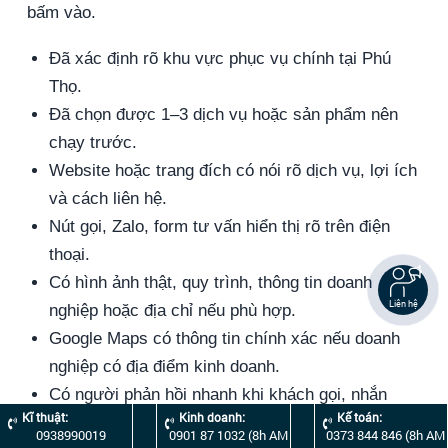
bấm vào.
Đã xác định rõ khu vực phục vụ chính tại Phú
Thọ.
Đã chọn được 1–3 dịch vụ hoặc sản phẩm nên
chạy trước.
Website hoặc trang đích có nói rõ dịch vụ, lợi ích
và cách liên hệ.
Nút gọi, Zalo, form tư vấn hiển thị rõ trên điện
thoại.
Có hình ảnh thật, quy trình, thông tin doanh
Liên hệ
nghiệp hoặc địa chỉ nếu phù hợp.
Google Maps có thông tin chính xác nếu doanh
nghiệp có địa điểm kinh doanh.
Có người phản hồi nhanh khi khách gọi, nhắn
Kĩ thuật:
Kinh doanh:
Kế toán:
Zalo hoặc gửi form.
0938990019
0901 87 1032 (8h AM
0373 844 846 (8h AM