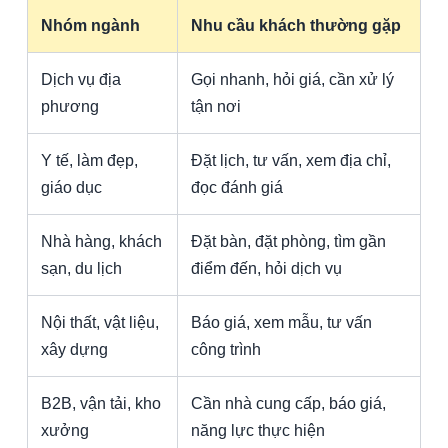
Nhóm ngành
Nhu cầu khách thường gặp
H
Dịch vụ địa
Gọi nhanh, hỏi giá, cần xử lý
Từ
phương
tận nơi
p
Y tế, làm đẹp,
Đặt lịch, tư vấn, xem địa chỉ,
K
giáo dục
đọc đánh giá
và
Nhà hàng, khách
Đặt bàn, đặt phòng, tìm gần
Ản
sạn, du lịch
điểm đến, hỏi dịch vụ
n
Nội thất, vật liệu,
Báo giá, xem mẫu, tư vấn
T
xây dựng
công trình
f
B2B, vận tải, kho
Cần nhà cung cấp, báo giá,
Tr
xưởng
năng lực thực hiện
v