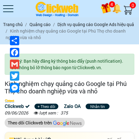
4
0
Trang chủ
Quảng cáo
Dịch vụ quảng cáo Google Ads hiệu quả
Kinh nghiệm chạy quảng cáo Google tại Phú Thọ cho doanh
nghiệp vừa và nhỏ
Chia
sẻ
Facebook
Lưu ý: Bạn hãy đăng ký thông báo đẩy (push notification).
Gmail
Để không bỏ lỡ thông báo ngon từ Clickweb.vn.
Twitter
Kinh nghiệm chạy quảng cáo Google tại Phú
Messenger
Thọ cho doanh nghiệp vừa và nhỏ
Clickweb
Zalo OA
+ Theo dõi
Nhắn tin
09/06/2026
lượt xem :
375
Theo dõi Clickweb trên