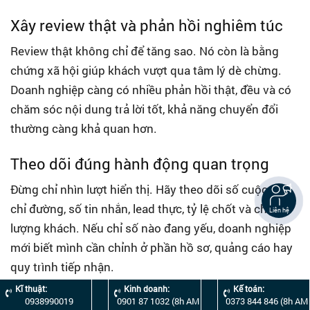
Xây review thật và phản hồi nghiêm túc
Review thật không chỉ để tăng sao. Nó còn là bằng
chứng xã hội giúp khách vượt qua tâm lý dè chừng.
Doanh nghiệp càng có nhiều phản hồi thật, đều và có
chăm sóc nội dung trả lời tốt, khả năng chuyển đổi
thường càng khả quan hơn.
Theo dõi đúng hành động quan trọng
Đừng chỉ nhìn lượt hiển thị. Hãy theo dõi số cuộc gọi,
chỉ đường, số tin nhắn, lead thực, tỷ lệ chốt và chất
Liên hệ
lượng khách. Nếu chỉ số nào đang yếu, doanh nghiệp
mới biết mình cần chỉnh ở phần hồ sơ, quảng cáo hay
quy trình tiếp nhận.
Kĩ thuật:
Kinh doanh:
Kế toán:
Đặt kỳ vọng theo đúng ngành và đúng
0938990019
0901 87 1032 (8h AM
0373 844 846 (8h AM