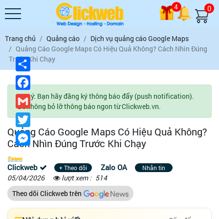
4
0
Trang chủ
Quảng cáo
Dịch vụ quảng cáo Google Maps
Quảng Cáo Google Maps Có Hiệu Quả Không? Cách Nhìn Đúng
Trước Khi Chạy
Chia
sẻ
Facebook
Lưu ý: Bạn hãy đăng ký thông báo đẩy (push notification).
Gmail
Để không bỏ lỡ thông báo ngon từ Clickweb.vn.
Twitter
Quảng Cáo Google Maps Có Hiệu Quả Không?
Messenger
Cách Nhìn Đúng Trước Khi Chạy
Clickweb
Zalo OA
+ Theo dõi
Nhắn tin
05/04/2026
lượt xem :
514
Theo dõi Clickweb trên