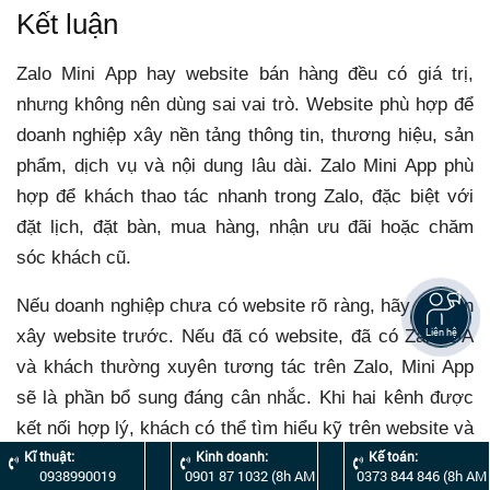
Kết luận
Zalo Mini App hay website bán hàng đều có giá trị,
nhưng không nên dùng sai vai trò. Website phù hợp để
doanh nghiệp xây nền tảng thông tin, thương hiệu, sản
phẩm, dịch vụ và nội dung lâu dài. Zalo Mini App phù
hợp để khách thao tác nhanh trong Zalo, đặc biệt với
đặt lịch, đặt bàn, mua hàng, nhận ưu đãi hoặc chăm
sóc khách cũ.
Nếu doanh nghiệp chưa có website rõ ràng, hãy ưu tiên
xây website trước. Nếu đã có website, đã có Zalo OA
Liên hệ
và khách thường xuyên tương tác trên Zalo, Mini App
sẽ là phần bổ sung đáng cân nhắc. Khi hai kênh được
kết nối hợp lý, khách có thể tìm hiểu kỹ trên website và
Kĩ thuật:
Kinh doanh:
Kế toán:
thao tác nhanh trên Zalo.
0938990019
0901 87 1032 (8h AM
0373 844 846 (8h AM