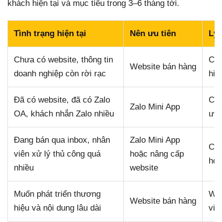
khách hiện tại và mục tiêu trong 3–6 tháng tới.
Tình trạng hiện tại
Nên ưu tiên
Lý 
Chưa có website, thông tin
Cần
Website bán hàng
doanh nghiệp còn rời rạc
hiệ
Đã có website, đã có Zalo
Có 
Zalo Mini App
OA, khách nhắn Zalo nhiều
ưu 
Đang bán qua inbox, nhân
Zalo Mini App
Cần
viên xử lý thủ công quá
hoặc nâng cấp
hơn
nhiều
website
Muốn phát triển thương
Web
Website bán hàng
hiệu và nội dung lâu dài
viế