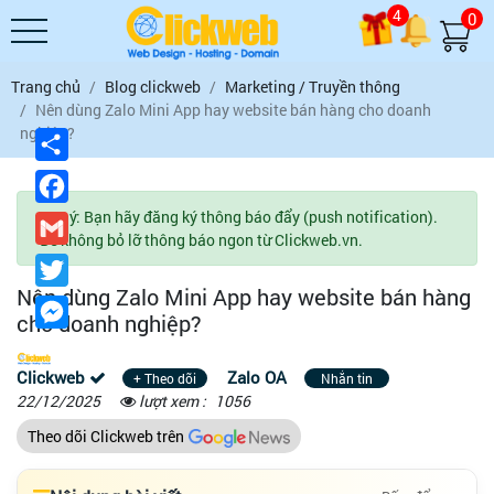
4
0
Trang chủ
Blog clickweb
Marketing / Truyền thông
Nên dùng Zalo Mini App hay website bán hàng cho doanh
nghiệp?
Chia
sẻ
Facebook
Lưu ý: Bạn hãy đăng ký thông báo đẩy (push notification).
Gmail
Để không bỏ lỡ thông báo ngon từ Clickweb.vn.
Twitter
Nên dùng Zalo Mini App hay website bán hàng
Messenger
cho doanh nghiệp?
Clickweb
Zalo OA
+ Theo dõi
Nhắn tin
22/12/2025
lượt xem :
1056
Theo dõi Clickweb trên