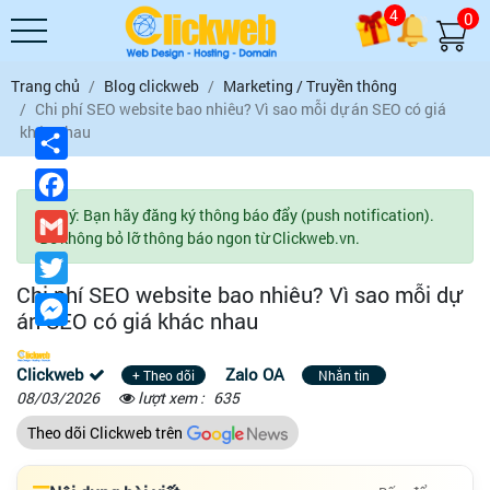
4
0
Trang chủ
Blog clickweb
Marketing / Truyền thông
Chi phí SEO website bao nhiêu? Vì sao mỗi dự án SEO có giá
khác nhau
Chia
sẻ
Facebook
Lưu ý: Bạn hãy đăng ký thông báo đẩy (push notification).
Gmail
Để không bỏ lỡ thông báo ngon từ Clickweb.vn.
Twitter
Chi phí SEO website bao nhiêu? Vì sao mỗi dự
Messenger
án SEO có giá khác nhau
Clickweb
Zalo OA
+ Theo dõi
Nhắn tin
08/03/2026
lượt xem :
635
Theo dõi Clickweb trên