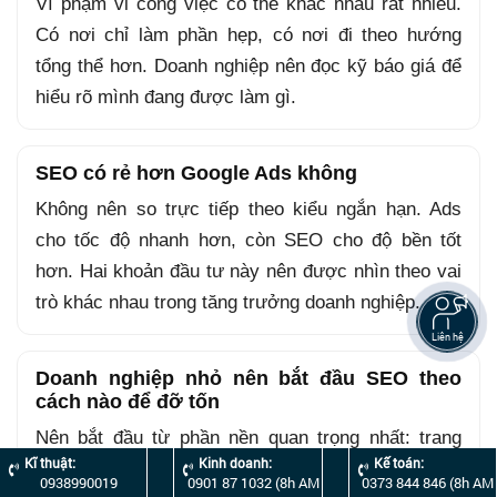
Vì phạm vi công việc có thể khác nhau rất nhiều.
Có nơi chỉ làm phần hẹp, có nơi đi theo hướng
tổng thể hơn. Doanh nghiệp nên đọc kỹ báo giá để
hiểu rõ mình đang được làm gì.
SEO có rẻ hơn Google Ads không
Không nên so trực tiếp theo kiểu ngắn hạn. Ads
cho tốc độ nhanh hơn, còn SEO cho độ bền tốt
hơn. Hai khoản đầu tư này nên được nhìn theo vai
trò khác nhau trong tăng trưởng doanh nghiệp.
Liên hệ
Doanh nghiệp nhỏ nên bắt đầu SEO theo
cách nào để đỡ tốn
Nên bắt đầu từ phần nền quan trọng nhất: trang
Kĩ thuật:
Kinh doanh:
Kế toán:
dịch vụ chính, CTA rõ ràng, cấu trúc web gọn và
0938990019
0901 87 1032 (8h AM
0373 844 846 (8h AM