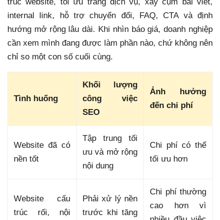
trúc website, tối ưu trang dịch vụ, xây cụm bài viết,
internal link, hỗ trợ chuyển đổi, FAQ, CTA và định
hướng mở rộng lâu dài. Khi nhìn báo giá, doanh nghiệp
cần xem mình đang được làm phần nào, chứ không nên
chỉ so một con số cuối cùng.
Khối lượng
Ảnh hưởng
Tình huống
công việc
đến chi phí
SEO
Tập trung tối
Website đã có
Chi phí có thể
ưu và mở rộng
nền tốt
tối ưu hơn
nội dung
Chi phí thường
Website cấu
Phải xử lý nền
cao hơn vì
trúc rối, nội
trước khi tăng
nhiều đầu việc