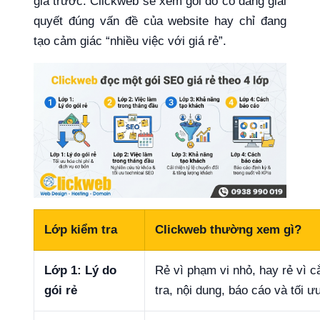
giá trước. Clickweb sẽ xem gói đó có đang giải
quyết đúng vấn đề của website hay chỉ đang
tạo cảm giác “nhiều việc với giá rẻ”.
Lớp kiểm tra
Clickweb thường xem gì?
Lớp 1: Lý do
Rẻ vì phạm vi nhỏ, hay rẻ vì c
gói rẻ
tra, nội dung, báo cáo và tối ư