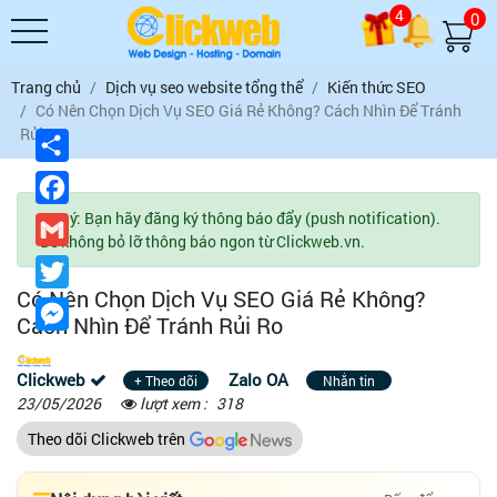
4
0
Trang chủ
Dịch vụ seo website tổng thể
Kiến thức SEO
Có Nên Chọn Dịch Vụ SEO Giá Rẻ Không? Cách Nhìn Để Tránh
Rủi Ro
Chia
sẻ
Facebook
Lưu ý: Bạn hãy đăng ký thông báo đẩy (push notification).
Gmail
Để không bỏ lỡ thông báo ngon từ Clickweb.vn.
Twitter
Có Nên Chọn Dịch Vụ SEO Giá Rẻ Không?
Messenger
Cách Nhìn Để Tránh Rủi Ro
Clickweb
Zalo OA
+ Theo dõi
Nhắn tin
23/05/2026
lượt xem :
318
Theo dõi Clickweb trên