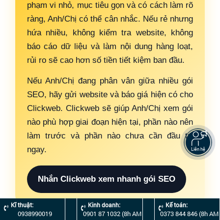
phạm vi nhỏ, mục tiêu gọn và có cách làm rõ
ràng, Anh/Chị có thể cân nhắc. Nếu rẻ nhưng
hứa nhiều, không kiểm tra website, không
báo cáo dữ liệu và làm nội dung hàng loạt,
rủi ro sẽ cao hơn số tiền tiết kiệm ban đầu.
Nếu Anh/Chị đang phân vân giữa nhiều gói
SEO, hãy gửi website và báo giá hiện có cho
Clickweb. Clickweb sẽ giúp Anh/Chị xem gói
nào phù hợp giai đoạn hiện tại, phần nào nên
làm trước và phần nào chưa cần đầu tư
ngay.
Liên hệ
Nhắn Clickweb xem nhanh gói SEO
Kĩ thuật:
Kinh doanh:
Kế toán:
0938990019
0901 87 1032 (8h AM
0373 844 846 (8h AM