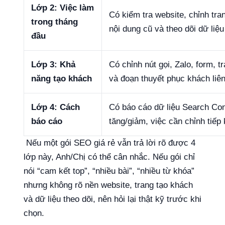
Lớp 2: Việc làm
Có kiểm tra website, chỉnh tran
trong tháng
nội dung cũ và theo dõi dữ liệ
đầu
Lớp 3: Khả
Có chỉnh nút gọi, Zalo, form, t
năng tạo khách
và đoạn thuyết phục khách liê
Lớp 4: Cách
Có báo cáo dữ liệu Search Con
báo cáo
tăng/giảm, việc cần chỉnh tiếp
Nếu một gói SEO giá rẻ vẫn trả lời rõ được 4
lớp này, Anh/Chị có thể cân nhắc. Nếu gói chỉ
nói “cam kết top”, “nhiều bài”, “nhiều từ khóa”
nhưng không rõ nền website, trang tạo khách
và dữ liệu theo dõi, nên hỏi lại thật kỹ trước khi
chọn.