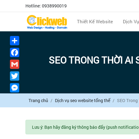
Hotline: 0938990019
Thiết Kế Website
Dịch V
Chia
sẻ
Facebook
SEO TRONG THỜI AI 
Gmail
Twitter
Messenger
Trang chủ
Dịch vụ seo website tổng thể
SEO Trong 
Lưu ý: Bạn hãy đăng ký thông báo đẩy (push notificatio