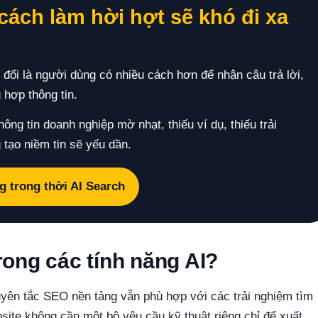
ách làm hời hợt sẽ khó đi xa
đổi là người dùng có nhiều cách hơn để nhận câu trả lời,
 hợp thông tin.
ông tin doanh nghiệp mờ nhạt, thiếu ví dụ, thiếu trải
 tạo niềm tin sẽ yếu dần.
g trong thời AI Search
rong các tính năng AI?
yên tắc SEO nền tảng vẫn phù hợp với các trải nghiệm tìm
ite không cần một bộ yêu cầu kỹ thuật riêng chỉ để xuất