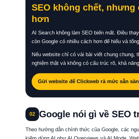
SEO không chết, nhưng c
hơn
AI Search không làm SEO biến mất. Điều thay 
còn Google có nhiều cách hơn để hiểu và tổng
Nếu website chỉ có vài bài viết chung chung, th
nghiệm thật và không có cấu trúc rõ, khả năng
Gửi website để Clickweb rà mức sẵn sàn
Google nói gì về SEO t
02
Theo hướng dẫn chính thức của Google, các ngu
kiếm dùng AI như AI Overviews và AI Mode. Webs