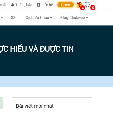
 mãi
Thông báo
Liên hệ
Demo
0
4
n
SSL
Dịch Vụ Khác
Blog Clickweb
ỢC HIỂU VÀ ĐƯỢC TIN
Bài viết mới nhất