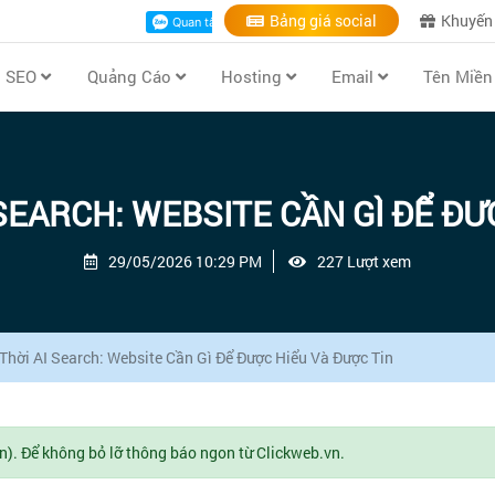
Bảng giá social
Khuyến
ụ SEO
Quảng Cáo
Hosting
Email
Tên Miề
SEARCH: WEBSITE CẦN GÌ ĐỂ ĐƯ
29/05/2026 10:29 PM
227 Lượt xem
Thời AI Search: Website Cần Gì Để Được Hiểu Và Được Tin
n). Để không bỏ lỡ thông báo ngon từ Clickweb.vn.