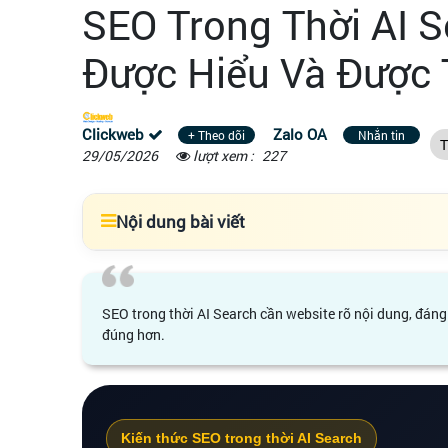
SEO Trong Thời AI S
Được Hiểu Và Được 
Clickweb
Zalo OA
+ Theo dõi
Nhắn tin
T
29/05/2026
lượt xem :
227
Nội dung bài viết
SEO trong thời AI Search cần website rõ nội dung, đáng
đúng hơn.
Kiến thức SEO trong thời AI Search