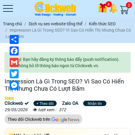
4
0
Trang chủ
Dịch vụ seo website tổng thể
Kiến thức SEO
Impression Là Gì Trong SEO? Vì Sao Có Hiển Thị Nhưng Chưa Có
Lượt Bấm
Chia
sẻ
Facebook
Lưu ý: Bạn hãy đăng ký thông báo đẩy (push notification).
Gmail
Để không bỏ lỡ thông báo ngon từ Clickweb.vn.
Twitter
Impression Là Gì Trong SEO? Vì Sao Có Hiển
Messenger
Thị Nhưng Chưa Có Lượt Bấm
Clickweb
Zalo OA
+ Theo dõi
Nhắn tin
29/05/2026
lượt xem :
372
Theo dõi Clickweb trên