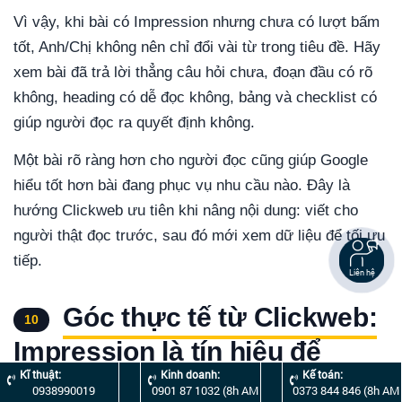
Vì vậy, khi bài có Impression nhưng chưa có lượt bấm
tốt, Anh/Chị không nên chỉ đổi vài từ trong tiêu đề. Hãy
xem bài đã trả lời thẳng câu hỏi chưa, đoạn đầu có rõ
không, heading có dễ đọc không, bảng và checklist có
giúp người đọc ra quyết định không.
Một bài rõ ràng hơn cho người đọc cũng giúp Google
hiểu tốt hơn bài đang phục vụ nhu cầu nào. Đây là
hướng Clickweb ưu tiên khi nâng nội dung: viết cho
người thật đọc trước, sau đó mới xem dữ liệu để tối ưu
tiếp.
Liên hệ
Góc thực tế từ Clickweb:
10
Impression là tín hiệu để
Kĩ thuật:
Kinh doanh:
Kế toán:
chọn bài cần nâng trước
0938990019
0901 87 1032 (8h AM
0373 844 846 (8h AM