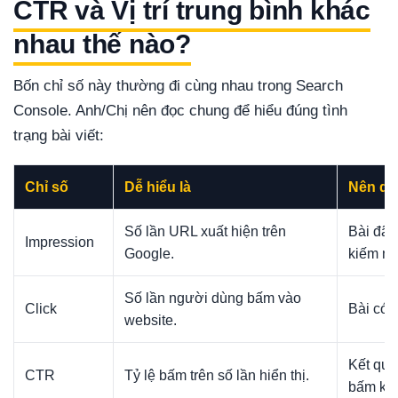
CTR và Vị trí trung bình khác
nhau thế nào?
Bốn chỉ số này thường đi cùng nhau trong Search
Console. Anh/Chị nên đọc chung để hiểu đúng tình
trạng bài viết:
Chỉ số
Dễ hiểu là
Nên dù
Số lần URL xuất hiện trên
Bài đã 
Impression
Google.
kiếm nà
Số lần người dùng bấm vào
Click
Bài có 
website.
Kết quả
CTR
Tỷ lệ bấm trên số lần hiển thị.
bấm kh