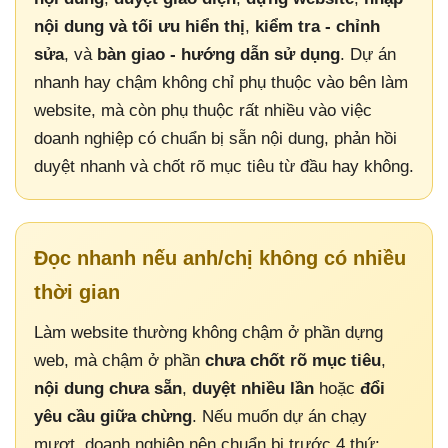
nội dung và tối ưu hiển thị
,
kiểm tra - chỉnh
sửa
, và
bàn giao - hướng dẫn sử dụng
. Dự án
nhanh hay chậm không chỉ phụ thuộc vào bên làm
website, mà còn phụ thuộc rất nhiều vào việc
doanh nghiệp có chuẩn bị sẵn nội dung, phản hồi
duyệt nhanh và chốt rõ mục tiêu từ đầu hay không.
Đọc nhanh nếu anh/chị không có nhiều
thời gian
Làm website thường không chậm ở phần dựng
web, mà chậm ở phần
chưa chốt rõ mục tiêu
,
nội dung chưa sẵn
,
duyệt nhiều lần
hoặc
đổi
yêu cầu giữa chừng
. Nếu muốn dự án chạy
mượt, doanh nghiệp nên chuẩn bị trước 4 thứ: