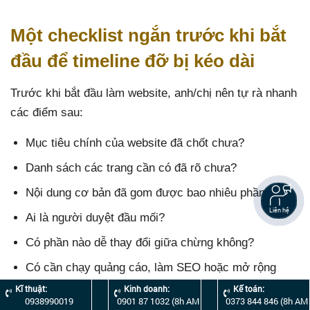
Một checklist ngắn trước khi bắt
đầu để timeline đỡ bị kéo dài
Trước khi bắt đầu làm website, anh/chị nên tự rà nhanh
các điểm sau:
Mục tiêu chính của website đã chốt chưa?
Danh sách các trang cần có đã rõ chưa?
Nội dung cơ bản đã gom được bao nhiêu phần?
Liên hệ
Ai là người duyệt đầu mối?
Có phần nào dễ thay đổi giữa chừng không?
Có cần chạy quảng cáo, làm SEO hoặc mở rộng
landing page ngay sau khi web lên không?
Kĩ thuật:
Kinh doanh:
Kế toán:
0938990019
0901 87 1032 (8h AM
0373 844 846 (8h AM