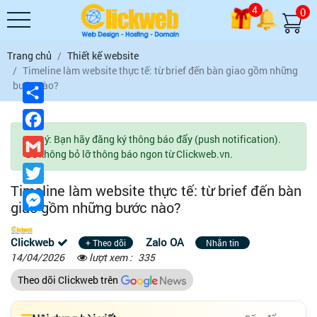
4
0
Trang chủ
Thiết kế website
Timeline làm website thực tế: từ brief đến bàn giao gồm những
bước nào?
Chia
sẻ
Facebook
Lưu ý: Bạn hãy đăng ký thông báo đẩy (push notification).
Gmail
Để không bỏ lỡ thông báo ngon từ Clickweb.vn.
Twitter
Timeline làm website thực tế: từ brief đến bàn
Messenger
giao gồm những bước nào?
Clickweb
Zalo OA
+ Theo dõi
Nhắn tin
14/04/2026
lượt xem :
335
Theo dõi Clickweb trên