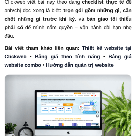
Clickweb viết bài này theo dạng
checklist thực tế
để
anh/chị đọc xong là biết:
trọn gói gồm những gì
,
cần
chốt những gì trước khi ký
, và
bàn giao tối thiểu
phải có
để mình nắm quyền – vận hành dài hạn nhẹ
đầu.
Bài viết tham khảo liên quan:
Thiết kế website tại
Clickweb
•
Bảng giá theo tính năng
•
Bảng giá
website combo
•
Hướng dẫn quản trị website