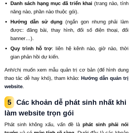
Danh sách hạng mục đã triển khai
(trang nào, tính
năng nào, phần nào thuộc gói).
Hướng dẫn sử dụng
(ngắn gọn nhưng phải làm
được: đăng bài, thay hình, đổi số điện thoại, đổi
banner…).
Quy trình hỗ trợ
: liên hệ kênh nào, giờ nào, thời
gian phản hồi dự kiến.
Anh/chị muốn xem mẫu quản trị cơ bản (để hình dung
thao tác dễ hay khó), tham khảo:
Hướng dẫn quản trị
website
.
5
Các khoản dễ phát sinh nhất khi
làm website trọn gói
Phát sinh không xấu, vấn đề là
phát sinh phải nói
trước
và có
mức tính rõ ràng
. Dưới đây là các khoản