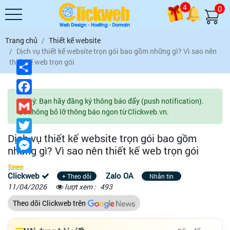
4
0
Trang chủ
Thiết kế website
Dịch vụ thiết kế website trọn gói bao gồm những gì? Vì sao nên
thiết kế web trọn gói
Chia
sẻ
Facebook
Lưu ý: Bạn hãy đăng ký thông báo đẩy (push notification).
Gmail
Để không bỏ lỡ thông báo ngon từ Clickweb.vn.
Twitter
Dịch vụ thiết kế website trọn gói bao gồm
Messenger
những gì? Vì sao nên thiết kế web trọn gói
Clickweb
Zalo OA
+ Theo dõi
Nhắn tin
11/04/2026
lượt xem :
493
Theo dõi Clickweb trên