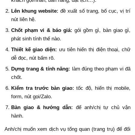
khách gọi/nhắn, bán hàng, đặt lịch…).
Lên khung website:
đề xuất số trang, bố cục, vị trí
nút liên hệ.
Chốt phạm vi & báo giá:
gói gồm gì, bàn giao gì,
phát sinh tính thế nào.
Thiết kế giao diện:
ưu tiên hiển thị điện thoại, chữ
dễ đọc, nút bấm rõ.
Dựng trang & tính năng:
làm đúng theo phạm vi đã
chốt.
Kiểm tra trước bàn giao:
tốc độ, hiển thị mobile,
form, nút gọi/Zalo.
Bàn giao & hướng dẫn:
để anh/chị tự chủ vận
hành.
Anh/chị muốn xem dịch vụ tổng quan (trang trụ) để đối