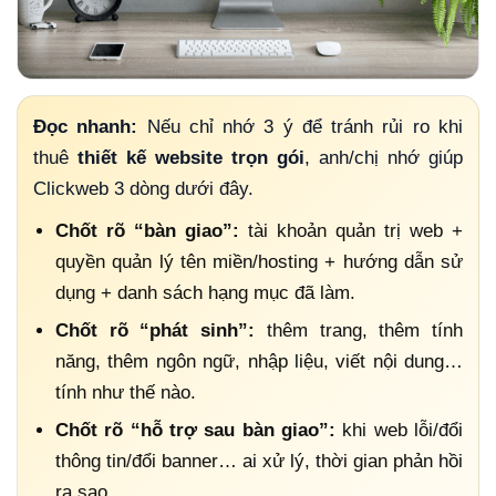
Đọc nhanh:
Nếu chỉ nhớ 3 ý để tránh rủi ro khi
thuê
thiết kế website trọn gói
, anh/chị nhớ giúp
Clickweb 3 dòng dưới đây.
Chốt rõ “bàn giao”:
tài khoản quản trị web +
quyền quản lý tên miền/hosting + hướng dẫn sử
dụng + danh sách hạng mục đã làm.
Chốt rõ “phát sinh”:
thêm trang, thêm tính
năng, thêm ngôn ngữ, nhập liệu, viết nội dung…
tính như thế nào.
Chốt rõ “hỗ trợ sau bàn giao”:
khi web lỗi/đổi
thông tin/đổi banner… ai xử lý, thời gian phản hồi
ra sao.