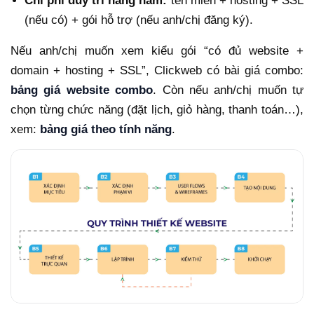
Chi phí duy trì hằng năm:
tên miền + hosting + SSL
(nếu có) + gói hỗ trợ (nếu anh/chị đăng ký).
Nếu anh/chị muốn xem kiểu gói “có đủ website +
domain + hosting + SSL”, Clickweb có bài giá combo:
bảng giá website combo
. Còn nếu anh/chị muốn tự
chọn từng chức năng (đặt lịch, giỏ hàng, thanh toán…),
xem:
bảng giá theo tính năng
.