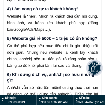
4) Làm xong có tự ra khách không?
Website là “nền”. Muốn ra khách đều cần nội dung,
hình ảnh, và kênh kéo khách phù hợp (đăng
bài/Google/Ads/Maps…).
5) Website giá rẻ 500k – 1 triệu có ổn không?
Có thể phù hợp nếu mục tiêu chỉ là giới thiệu rất
đơn giản. Nhưng nếu website là kênh lấy khách
chính, anh/chị nên ưu tiên gói rõ ràng phần nền +
bàn giao để khỏi phải làm lại sau vài tháng.
Liên hệ
6) Khi dừng dịch vụ, anh/chị sở hữu những
gì?
Anh/chị vẫn sở hữu tên miền/hosting theo thời hạn
đã đăng ký (nếu đứng tên anh/chị). Phần còn lại
Kĩ thuật:
Kinh doanh:
Kế toán:
phụ thuộc điều khoản bàn giao đã chốt. Vì vậy, hãy
0938990019
0901 87 1032 (8h AM
0373 844 846 (8h AM