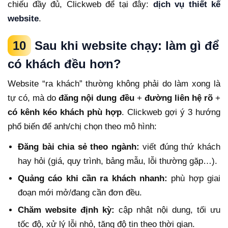
chiếu đầy đủ, Clickweb để tại đây:
dịch vụ thiết kế
website
.
10
Sau khi website chạy: làm gì để
có khách đều hơn?
Website “ra khách” thường không phải do làm xong là
tự có, mà do
đăng nội dung đều
+
đường liên hệ rõ
+
có kênh kéo khách phù hợp
. Clickweb gợi ý 3 hướng
phổ biến để anh/chị chọn theo mô hình:
Đăng bài chia sẻ theo ngành:
viết đúng thứ khách
hay hỏi (giá, quy trình, bảng mẫu, lỗi thường gặp…).
Quảng cáo khi cần ra khách nhanh:
phù hợp giai
đoạn mới mở/đang cần đơn đều.
Chăm website định kỳ:
cập nhật nội dung, tối ưu
tốc độ, xử lý lỗi nhỏ, tăng độ tin theo thời gian.