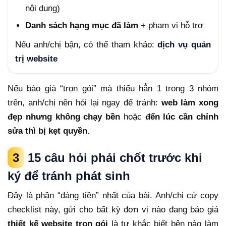
nội dung)
Danh sách hạng mục đã làm
+ phạm vi hỗ trợ
Nếu anh/chị bận, có thể tham khảo:
dịch vụ quản
trị website
Nếu báo giá “trọn gói” mà thiếu hẳn 1 trong 3 nhóm
trên, anh/chị nên hỏi lại ngay để tránh:
web làm xong
đẹp nhưng không chạy bền
hoặc
đến lúc cần chỉnh
sửa thì bị kẹt quyền
.
3
15 câu hỏi phải chốt trước khi
ký để tránh phát sinh
Đây là phần “đáng tiền” nhất của bài. Anh/chị cứ copy
checklist này, gửi cho bất kỳ đơn vị nào đang báo giá
thiết kế website trọn gói
là tự khắc biết bên nào làm