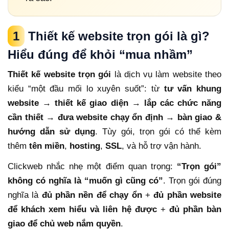
1
Thiết kế website trọn gói là gì?
Hiểu đúng để khỏi “mua nhầm”
Thiết kế website trọn gói
là dịch vụ làm website theo
kiểu “một đầu mối lo xuyên suốt”: từ
tư vấn khung
website
→
thiết kế giao diện
→
lắp các chức năng
cần thiết
→
đưa website chạy ổn định
→
bàn giao &
hướng dẫn sử dụng
. Tùy gói, trọn gói có thể kèm
thêm
tên miền
,
hosting
,
SSL
, và hỗ trợ vận hành.
Clickweb nhắc nhẹ một điểm quan trọng:
“Trọn gói”
không có nghĩa là “muốn gì cũng có”
. Trọn gói đúng
nghĩa là
đủ phần nền để chạy ổn
+
đủ phần website
để khách xem hiểu và liên hệ được
+
đủ phần bàn
giao để chủ web nắm quyền
.