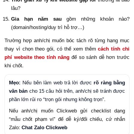
lâu?
Gia hạn năm sau
gồm những khoản nào?
(domain/hosting/duy trì hỗ trợ…)
Trường hợp anh/chị muốn bóc tách rõ từng hạng mục
thay vì chọn theo gói, có thể xem thêm
cách tính chi
phí website theo tính năng
để so sánh dễ hơn trước
khi chốt.
Mẹo:
Nếu bên làm web trả lời được
rõ ràng bằng
văn bản
cho 15 câu hỏi trên, anh/chị sẽ tránh được
phần lớn rủi ro “trọn gói nhưng không trọn”.
Nếu anh/chị muốn Clickweb gửi checklist dạng
“mẫu chốt phạm vi” để dễ ký/đối chiếu, cứ nhắn
Zalo:
Chat Zalo Clickweb