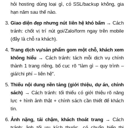
hỏi hosting dùng loại gì, có SSL/backup không, gia
hạn năm sau thế nào.
Giao diện đẹp nhưng nút liên hệ khó bấm
→ Cách
tránh: chốt vị trí nút gọi/Zalo/form ngay trên mobile
(đây là chỗ ra khách).
Trang dịch vụ/sản phẩm gom một chỗ, khách xem
không hiểu
→ Cách tránh: tách mỗi dịch vụ chính
thành 1 trang riêng, bố cục rõ “làm gì – quy trình –
giá/chi phí – liên hệ”.
Thiếu nội dung nền tảng (giới thiệu, dự án, chính
sách)
→ Cách tránh: tối thiểu có giới thiệu rõ năng
lực + hình ảnh thật + chính sách cần thiết để khách
tin.
Ảnh nặng, tải chậm, khách thoát trang
→ Cách
tránh: ảnh tối ưu kích thước, có chuẩn hiển thị