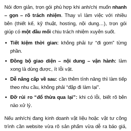
Nói đơn giản, trọn gói phù hợp khi anh/chị muốn
nhanh
– gọn – rõ trách nhiệm
. Thay vì làm việc với nhiều
bên (thiết kế, kỹ thuật, hosting, nội dung…), trọn gói
giúp có
một đầu mối
chịu trách nhiệm xuyên suốt.
Tiết kiệm thời gian:
không phải tự “đi gom” từng
phần.
Đồng bộ giao diện – nội dung – vận hành:
làm
xong là dùng được, ít lỗi vặt.
Dễ nâng cấp về sau:
cần thêm tính năng thì làm tiếp
theo nhu cầu, không phải “đập đi làm lại”.
Đỡ rủi ro “đổ thừa qua lại”:
khi có lỗi, biết rõ bên
nào xử lý.
Nếu anh/chị đang kinh doanh vật liệu hoặc vật tư công
trình cần website vừa rõ sản phẩm vừa dễ ra báo giá,