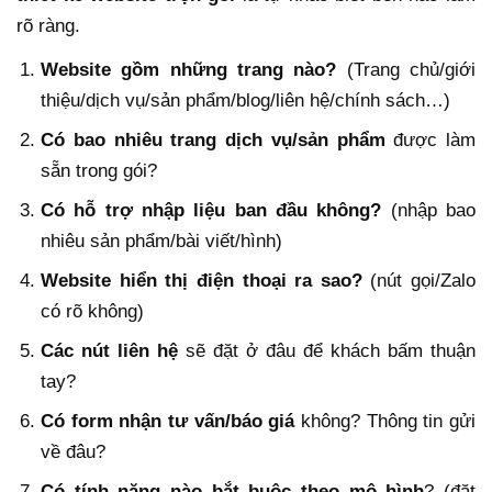
rõ ràng.
Website gồm những trang nào?
(Trang chủ/giới
thiệu/dịch vụ/sản phẩm/blog/liên hệ/chính sách…)
Có bao nhiêu trang dịch vụ/sản phẩm
được làm
sẵn trong gói?
Có hỗ trợ nhập liệu ban đầu không?
(nhập bao
nhiêu sản phẩm/bài viết/hình)
Website hiển thị điện thoại ra sao?
(nút gọi/Zalo
có rõ không)
Các nút liên hệ
sẽ đặt ở đâu để khách bấm thuận
tay?
Có form nhận tư vấn/báo giá
không? Thông tin gửi
về đâu?
Có tính năng nào bắt buộc theo mô hình
? (đặt