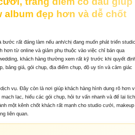
cưới, trang điểm cô dâu giúp
ow album đẹp hơn và dễ chốt
là bước rất đáng làm nếu anh/chị đang muốn phát triển studi
 hơn từ online và giảm phụ thuộc vào việc chỉ bán qua
wedding, khách hàng thường xem rất kỹ trước khi quyết địn
 bảng giá, gói chụp, địa điểm chụp, độ uy tín và cảm giác
ệu dịch vụ. Đây còn là nơi giúp khách hàng hình dung rõ hơn 
ạch lạc, hiểu các gói chụp, hỏi tư vấn nhanh và để lại lịch
hành một kênh chốt khách rất mạnh cho studio cưới, makeup
ng liên quan.