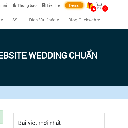
 mãi
Thông báo
Liên hệ
Demo
0
4
n
SSL
Dịch Vụ Khác
Blog Clickweb
 WEBSITE WEDDING CHUẨN
Bài viết mới nhất