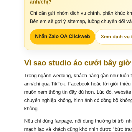
anh/chị?
Chỉ cần gửi nhóm dịch vụ chính, phân khúc k
Bên em sẽ gợi ý sitemap, luồng chuyển đổi v
Nhắn Zalo OA Clickweb
Xem dịch vụ t
Vì sao studio áo cưới bây giờ
Trong ngành wedding, khách hàng gần như luôn tì
anh/chị qua TikTok, Facebook hoặc lời giới thiệ
muốn xem thông tin đầy đủ hơn. Lúc đó, website 
chuyên nghiệp không, hình ảnh có đồng bộ không
không.
Nếu chỉ dùng fanpage, nội dung thường bị trôi n
mạch lạc và khách cũng khó nhìn được “bức tranh