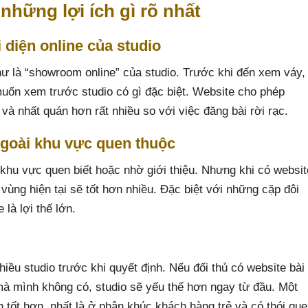
những lợi ích gì rõ nhất
 diện online của studio
như là “showroom online” của studio. Trước khi đến xem váy,
uốn xem trước studio có gì đặc biệt. Website cho phép
và nhất quán hơn rất nhiều so với việc đăng bài rời rạc.
ngoài khu vực quen thuộc
khu vực quen biết hoặc nhờ giới thiệu. Nhưng khi có websit
ùng hiện tại sẽ tốt hơn nhiều. Đặc biệt với những cặp đôi
là lợi thế lớn.
ều studio trước khi quyết định. Nếu đối thủ có website bài
 mà mình không có, studio sẽ yếu thế hơn ngay từ đầu. Một
nh tốt hơn, nhất là ở phân khúc khách hàng trẻ và có thói qu