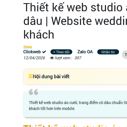
Thiết kế web studio 
dâu | Website weddi
khách
Clickweb
Zalo OA
+ Theo dõi
Nhắn tin
T
12/04/2026
lượt xem :
307
Nội dung bài viết
Thiết kế web studio áo cưới, trang điểm cô dâu chuẩn S
khách tốt hơn trên mobile.