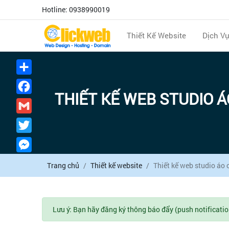
Hotline: 0938990019
Thiết Kế Website
Dịch V
Chia
sẻ
Facebook
THIẾT KẾ WEB STUDIO Á
Gmail
Twitter
Messenger
Trang chủ
Thiết kế website
Thiết kế web studio áo 
Lưu ý: Bạn hãy đăng ký thông báo đẩy (push notificatio