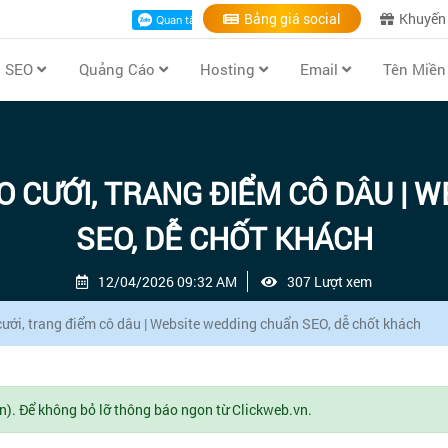
Bảng giá social
Khuyến
ụ SEO
Quảng Cáo
Hosting
Email
Tên Miề
O CƯỚI, TRANG ĐIỂM CÔ DÂU |
SEO, DỄ CHỐT KHÁCH
12/04/2026 09:32 AM
307 Lượt xem
cưới, trang điểm cô dâu | Website wedding chuẩn SEO, dễ chốt khách
n). Để không bỏ lỡ thông báo ngon từ Clickweb.vn.