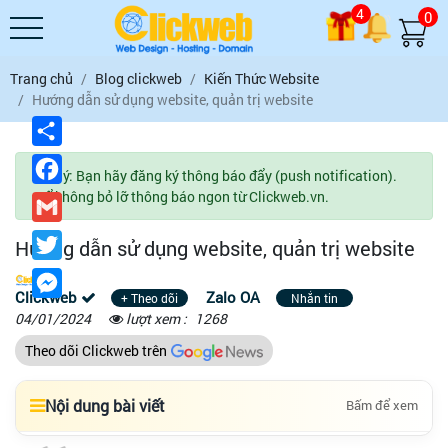
4
0
Trang chủ
Blog clickweb
Kiến Thức Website
Hướng dẫn sử dụng website, quản trị website
Chia
sẻ
Facebook
Lưu ý: Bạn hãy đăng ký thông báo đẩy (push notification).
Để không bỏ lỡ thông báo ngon từ Clickweb.vn.
Gmail
Twitter
Hướng dẫn sử dụng website, quản trị website
Messenger
Clickweb
Zalo OA
+ Theo dõi
Nhắn tin
04/01/2024
lượt xem :
1268
Theo dõi Clickweb trên
Nội dung bài viết
Bấm để xem