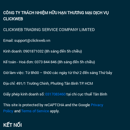
CÔNG TY TRÁCH NHIỆM HỮU HẠN THƯƠNG MẠI DỊCH VỤ
CLICKWEB
CLICKWEB TRADING SERVICE COMPANY LIMITED
E
mail: support@clickweb.vn
Kinh doanh: 0901871032 (8h sáng đến 5h chiều)
Kế toán - Hoá đơn: 0373 844 846 (8h sáng đến 5h chiều)
Giờ làm việc: Từ 8h00 – 5h00 các ngày từ thứ 2 đến sáng Thứ bảy
Địa chỉ: 491/1 Trường Chinh, Phường Tân Bình TP. HCM
Giấy phép kinh doanh số:
0317083460
tại chi cục thuế Tân Bình
This site is protected by reCAPTCHA and the Google
Privacy
Policy
and
Terms of Service
apply.
KẾT NỐI