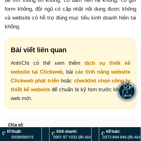
dễ tìm thông tin không, có bấm liên hệ không, có gửi
form không, đội ngũ có cập nhật nội dung được không
và website có hỗ trợ đúng mục tiêu kinh doanh hiện tại
không.
Bài viết liên quan
Anh/Chị có thể xem thêm
dịch vụ thiết kế
website tại Clickweb
, bài
các tính năng website
Clickweb phát triển
hoặc
checklist chọn công ty
thiết kế website
để chuẩn bị kỹ hơn trước khi làm
Liên hệ
web mới.
Chia sẻ:
Kĩ thuật:
Kinh doanh:
Kế toán:
Chia
Facebook
Gmail
Twitter
Messenger
0938990019
0901 87 1032 (8h AM
0373 844 846 (8h AM
sẻ