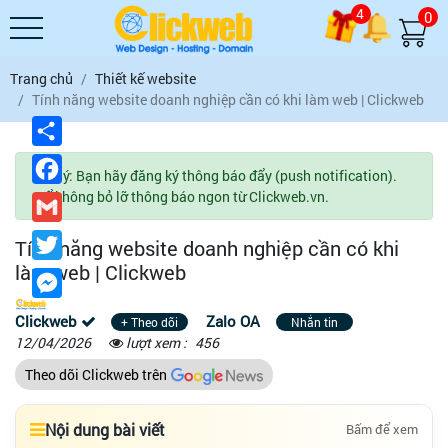
4
0
Trang chủ
Thiết kế website
Tính năng website doanh nghiệp cần có khi làm web | Clickweb
Chia
sẻ
Facebook
Lưu ý: Bạn hãy đăng ký thông báo đẩy (push notification).
Để không bỏ lỡ thông báo ngon từ Clickweb.vn.
Gmail
Twitter
Tính năng website doanh nghiệp cần có khi
làm web | Clickweb
Messenger
Clickweb
Zalo OA
+ Theo dõi
Nhắn tin
12/04/2026
lượt xem :
456
Theo dõi Clickweb trên
Nội dung bài viết
Bấm để xem