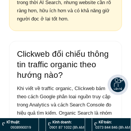
trong thời AI Search, nhưng website cần rõ
ràng hơn, hữu ích hơn và có khả năng giữ
người đọc ở lại tốt hơn.
Clickweb đối chiếu thông
tin traffic organic theo
hướng nào?
Khi viết về traffic organic, Clickweb bám
Liên hệ
theo cách Google phân loại nguồn truy cập
trong Analytics và cách Search Console đo
hiệu quả tìm kiếm. Organic Search là nhóm
người dùng đến từ liên kết không phải
Kĩ thuật:
Kinh doanh:
Kế toán:
0938990019
0901 87 1032 (8h AM
0373 844 846 (8h AM
quảng cáo trong kết quả tìm kiếm, còn