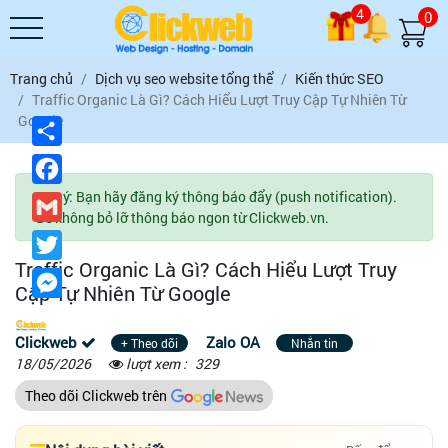
4
0
Trang chủ
Dịch vụ seo website tổng thể
Kiến thức SEO
Traffic Organic Là Gì? Cách Hiểu Lượt Truy Cập Tự Nhiên Từ
Google
Chia
sẻ
Facebook
Lưu ý: Bạn hãy đăng ký thông báo đẩy (push notification).
Gmail
Để không bỏ lỡ thông báo ngon từ Clickweb.vn.
Twitter
Traffic Organic Là Gì? Cách Hiểu Lượt Truy
Messenger
Cập Tự Nhiên Từ Google
Clickweb
Zalo OA
+ Theo dõi
Nhắn tin
18/05/2026
lượt xem :
329
Theo dõi Clickweb trên