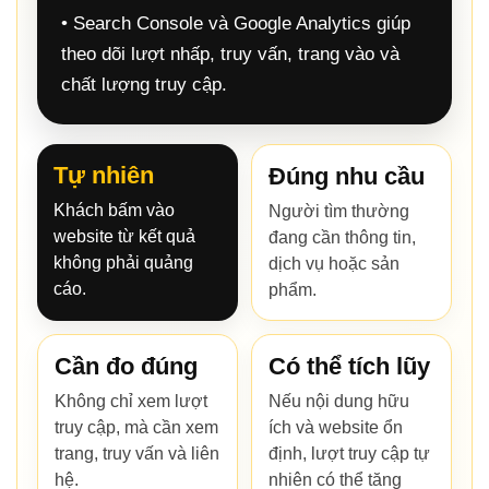
• Search Console và Google Analytics giúp
theo dõi lượt nhấp, truy vấn, trang vào và
chất lượng truy cập.
Tự nhiên
Đúng nhu cầu
Khách bấm vào
Người tìm thường
website từ kết quả
đang cần thông tin,
không phải quảng
dịch vụ hoặc sản
cáo.
phẩm.
Cần đo đúng
Có thể tích lũy
Không chỉ xem lượt
Nếu nội dung hữu
truy cập, mà cần xem
ích và website ổn
trang, truy vấn và liên
định, lượt truy cập tự
hệ.
nhiên có thể tăng