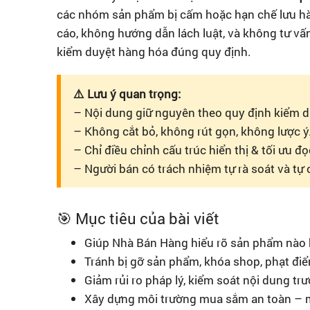
các nhóm sản phẩm bị cấm hoặc hạn chế lưu h
cáo, không hướng dẫn lách luật, và không tư v
kiểm duyệt hàng hóa đúng quy định.
⚠️ Lưu ý quan trọng:
– Nội dung giữ nguyên theo quy định kiểm d
– Không cắt bỏ, không rút gọn, không lược ý
– Chỉ điều chỉnh cấu trúc hiển thị & tối ưu đ
– Người bán có trách nhiệm tự rà soát và tự 
🎯 Mục tiêu của bài viết
Giúp Nhà Bán Hàng hiểu rõ sản phẩm nào 
Tránh bị gỡ sản phẩm, khóa shop, phạt điể
Giảm rủi ro pháp lý, kiểm soát nội dung tr
Xây dựng môi trường mua sắm an toàn – m