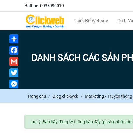
Hotline: 0938990019
Thiết Kế Website
Dịch V
Chia
sẻ
Facebook
DANH SÁCH CÁC SẢN PH
Gmail
Twitter
Messenger
Trang chủ
Blog clickweb
Marketing / Truyền thông
Lưu ý: Bạn hãy đăng ký thông báo đẩy (push notificatio