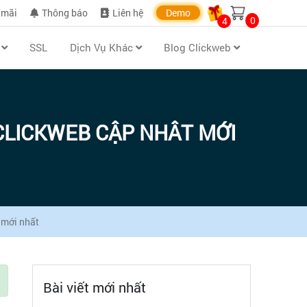
 mãi
Thông báo
Liên hệ
Demo
0
4
n
SSL
Dịch Vụ Khác
Blog Clickweb
CLICKWEB CẬP NHÂT MỚI
 mới nhất
Bài viết mới nhất