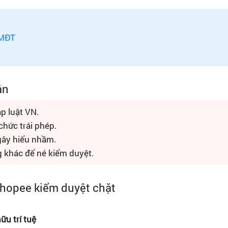
TMĐT
án
p luật VN.
hức trái phép.
 gây hiểu nhầm.
 khác để né kiểm duyệt.
hopee kiểm duyệt chặt
u trí tuệ