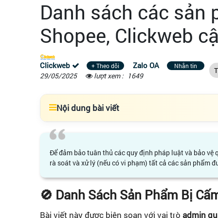
Danh sách các sản 
Shopee, Clickweb cậ
Clickweb
Zalo OA
+ Theo dõi
Nhắn tin
T
29/05/2025
lượt xem :
1649
Nội dung bài viết
Để đảm bảo tuân thủ các quy định pháp luật và bảo vệ q
rà soát và xử lý (nếu có vi phạm) tất cả các sản phẩm
🚫 Danh Sách Sản Phẩm Bị Cấm
Bài viết này được biên soạn với vai trò
admin qu