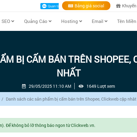
Bảng giá social
Khuyến
ụ SEO
Quảng Cáo
Hosting
Email
Tên Miề
ẨM BỊ CẤM BÁN TRÊN SHOPEE, 
NHẤT
29/05/2025 11:10 AM
1649 Lượt xem
Danh sách các sản phẩm bị cấm bán trên Shopee, Clickweb cập nhât
n). Để không bỏ lỡ thông báo ngon từ Clickweb.vn.