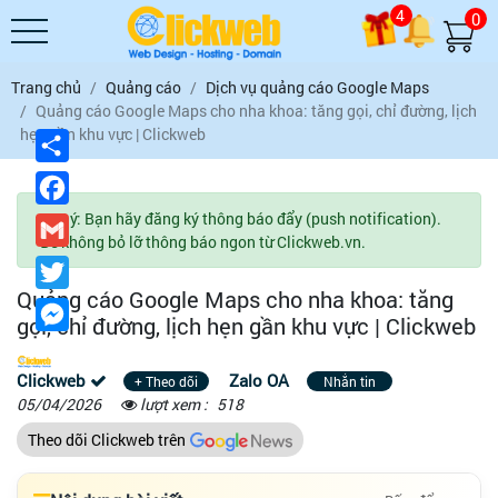
4
0
Trang chủ
Quảng cáo
Dịch vụ quảng cáo Google Maps
Quảng cáo Google Maps cho nha khoa: tăng gọi, chỉ đường, lịch
hẹn gần khu vực | Clickweb
Chia
sẻ
Facebook
Lưu ý: Bạn hãy đăng ký thông báo đẩy (push notification).
Gmail
Để không bỏ lỡ thông báo ngon từ Clickweb.vn.
Twitter
Quảng cáo Google Maps cho nha khoa: tăng
Messenger
gọi, chỉ đường, lịch hẹn gần khu vực | Clickweb
Clickweb
Zalo OA
+ Theo dõi
Nhắn tin
05/04/2026
lượt xem :
518
Theo dõi Clickweb trên