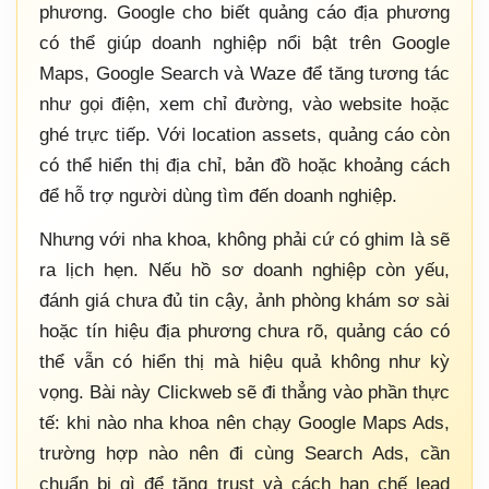
phương. Google cho biết quảng cáo địa phương
có thể giúp doanh nghiệp nổi bật trên Google
Maps, Google Search và Waze để tăng tương tác
như gọi điện, xem chỉ đường, vào website hoặc
ghé trực tiếp. Với location assets, quảng cáo còn
có thể hiển thị địa chỉ, bản đồ hoặc khoảng cách
để hỗ trợ người dùng tìm đến doanh nghiệp.
Nhưng với nha khoa, không phải cứ có ghim là sẽ
ra lịch hẹn. Nếu hồ sơ doanh nghiệp còn yếu,
đánh giá chưa đủ tin cậy, ảnh phòng khám sơ sài
hoặc tín hiệu địa phương chưa rõ, quảng cáo có
thể vẫn có hiển thị mà hiệu quả không như kỳ
vọng. Bài này Clickweb sẽ đi thẳng vào phần thực
tế: khi nào nha khoa nên chạy Google Maps Ads,
trường hợp nào nên đi cùng Search Ads, cần
chuẩn bị gì để tăng trust và cách hạn chế lead