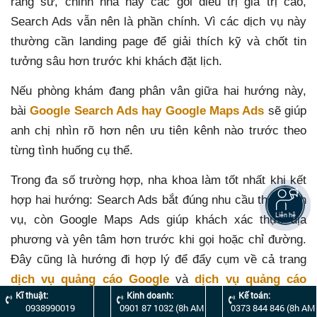
răng sứ, chỉnh nha hay các gói điều trị giá trị cao,
Search Ads vẫn nên là phần chính. Vì các dịch vụ này
thường cần landing page để giải thích kỹ và chốt tin
tưởng sâu hơn trước khi khách đặt lịch.
Nếu phòng khám đang phân vân giữa hai hướng này,
bài
Google Search Ads hay Google Maps Ads
sẽ giúp
anh chị nhìn rõ hơn nên ưu tiên kênh nào trước theo
từng tình huống cụ thể.
Trong đa số trường hợp, nha khoa làm tốt nhất khi kết
hợp hai hướng: Search Ads bắt đúng nhu cầu theo dịch
Liên hệ
vụ, còn Google Maps Ads giúp khách xác thực địa
phương và yên tâm hơn trước khi gọi hoặc chỉ đường.
Đây cũng là hướng đi hợp lý để đẩy cụm về cả trang
dịch vụ quảng cáo Google
và
dịch vụ quảng cáo
Kĩ thuật:
Kinh doanh:
Kế toán:
Google Maps
.
0938990019
0901 87 1032 (8h AM
0373 844 846 (8h AM