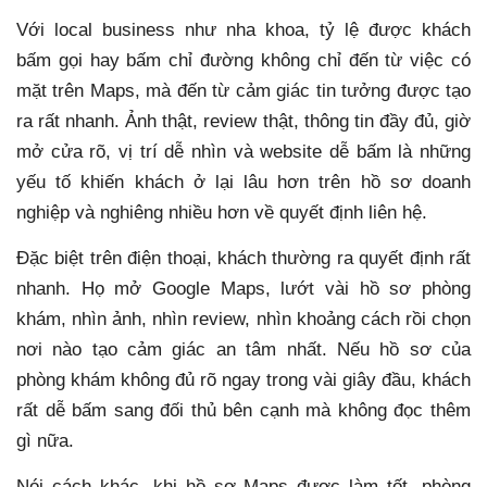
Với local business như nha khoa, tỷ lệ được khách
bấm gọi hay bấm chỉ đường không chỉ đến từ việc có
mặt trên Maps, mà đến từ cảm giác tin tưởng được tạo
ra rất nhanh. Ảnh thật, review thật, thông tin đầy đủ, giờ
mở cửa rõ, vị trí dễ nhìn và website dễ bấm là những
yếu tố khiến khách ở lại lâu hơn trên hồ sơ doanh
nghiệp và nghiêng nhiều hơn về quyết định liên hệ.
Đặc biệt trên điện thoại, khách thường ra quyết định rất
nhanh. Họ mở Google Maps, lướt vài hồ sơ phòng
khám, nhìn ảnh, nhìn review, nhìn khoảng cách rồi chọn
nơi nào tạo cảm giác an tâm nhất. Nếu hồ sơ của
phòng khám không đủ rõ ngay trong vài giây đầu, khách
rất dễ bấm sang đối thủ bên cạnh mà không đọc thêm
gì nữa.
Nói cách khác, khi hồ sơ Maps được làm tốt, phòng