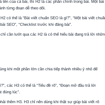
à tên của cả bài, thì H2 là các phần chính trong bài. Một bài
ành từng đoạn dễ theo dõi.
H2 có thể là “Bài viết chuẩn SEO là gì?”, “Một bài viết chuẩ
bài SEO”, “Checklist trước khi đăng bài”.
hỉ cần lướt qua các H2 là có thể hiểu bài đang trả lời nhữ
ng khi một phần lớn cần chia tiếp thành nhiều ý nhỏ để
?”, các H3 có thể là “Tiêu đề rõ”, “Đoạn mở đầu trả lời
t đúng lúc”.
hải thêm H3. H3 chỉ nên dùng khi thật sự giúp bài viết rõ