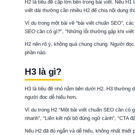
H2 là tiêu đề cấp lớn bên trong bài viết. Nếu H1 l
viết dài thường cần nhiều H2 để chia nội dung th
Ví dụ trong một bài về “bài viết chuẩn SEO”, các 
SEO cần có gì?”, “Những lỗi thường gặp khi viết 
H2 nên rõ ý, không quá chung chung. Người đọc c
phần nào.
H3 là gì?
H3 là tiêu đề nhỏ nằm bên dưới H2. H3 thường dù
người đọc dễ hiểu hơn.
Ví dụ trong H2 “Một bài viết chuẩn SEO cần có gì
nhanh”, “Liên kết nội bộ đúng ngữ cảnh”, “CTA đặ
Nếu H2 đã đủ ngắn và dễ hiểu, không nhất thiết p