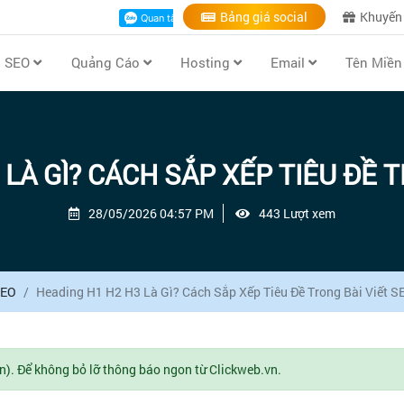
Bảng giá social
Khuyến
ụ SEO
Quảng Cáo
Hosting
Email
Tên Miề
LÀ GÌ? CÁCH SẮP XẾP TIÊU ĐỀ 
28/05/2026 04:57 PM
443 Lượt xem
SEO
Heading H1 H2 H3 Là Gì? Cách Sắp Xếp Tiêu Đề Trong Bài Viết S
n). Để không bỏ lỡ thông báo ngon từ Clickweb.vn.