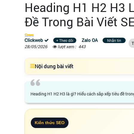
Heading H1 H2 H3 L
Đề Trong Bài Viết S
Clickweb
Zalo OA
+ Theo dõi
Nhắn tin
T
28/05/2026
lượt xem :
443
Nội dung bài viết
Heading H1 H2 H3 là gì? Hiểu cách sắp xếp tiêu đề trong
Kiến thức SEO