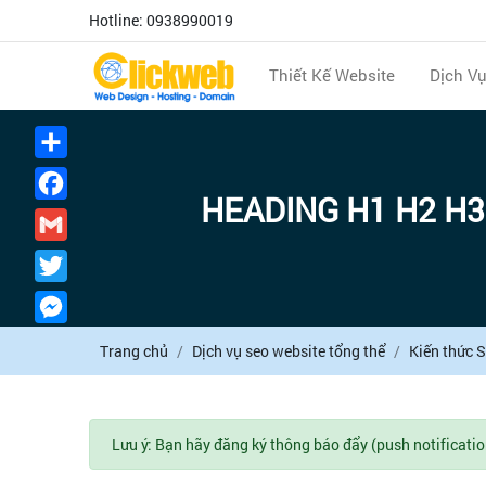
Hotline: 0938990019
Thiết Kế Website
Dịch V
Chia
sẻ
Facebook
HEADING H1 H2 H3 
Gmail
Twitter
Messenger
Trang chủ
Dịch vụ seo website tổng thể
Kiến thức 
Lưu ý: Bạn hãy đăng ký thông báo đẩy (push notificatio