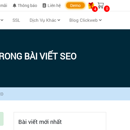
 mãi
Thông báo
Liên hệ
Demo
0
4
n
SSL
Dịch Vụ Khác
Blog Clickweb
TRONG BÀI VIẾT SEO
EO
Bài viết mới nhất