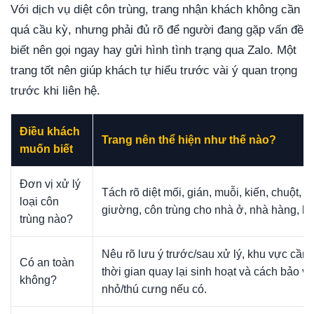
Với dịch vụ diệt côn trùng, trang nhận khách không cần
quá cầu kỳ, nhưng phải đủ rõ để người đang gặp vấn đề
biết nên gọi ngay hay gửi hình tình trạng qua Zalo. Một
trang tốt nên giúp khách tự hiểu trước vài ý quan trọng
trước khi liên hệ.
Điều khách
Trang nên thể hiện như thế nào?
muốn biết
Đơn vị xử lý
Tách rõ diệt mối, gián, muỗi, kiến, chuột, r
loại côn
giường, côn trùng cho nhà ở, nhà hàng, k
trùng nào?
Nêu rõ lưu ý trước/sau xử lý, khu vực cần 
Có an toàn
thời gian quay lại sinh hoạt và cách bảo vệ
không?
nhỏ/thú cưng nếu có.