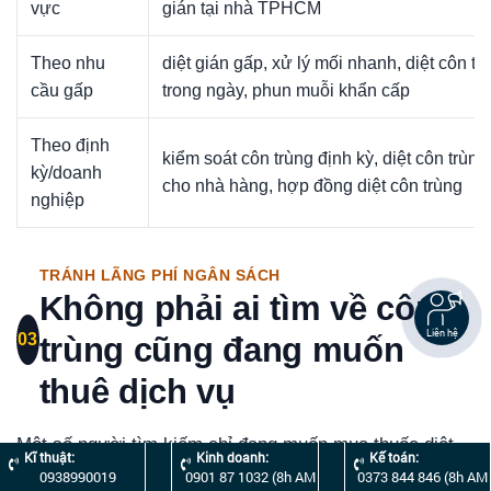
vực
gián tại nhà TPHCM
Theo nhu
diệt gián gấp, xử lý mối nhanh, diệt côn tr
cầu gấp
trong ngày, phun muỗi khẩn cấp
Theo định
kiểm soát côn trùng định kỳ, diệt côn trùng
kỳ/doanh
cho nhà hàng, hợp đồng diệt côn trùng
nghiệp
TRÁNH LÃNG PHÍ NGÂN SÁCH
Không phải ai tìm về côn
Liên hệ
03
trùng cũng đang muốn
thuê dịch vụ
Một số người tìm kiếm chỉ đang muốn mua thuốc diệt
Kĩ thuật:
Kinh doanh:
Kế toán:
côn trùng, xem cách tự diệt gián tại nhà, tìm mẹo đuổi
0938990019
0901 87 1032 (8h AM
0373 844 846 (8h AM