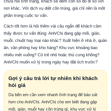
chưa hỏi tình trạng, khách sẽ đem con số đó đi so với
nơi khác. Với dịch vụ diệt côn trùng, giá chỉ nên là một
phần trong cuộc tư vấn.
Cách tốt hơn là hỏi thêm vài câu ngắn để khách cảm
thấy được tư vấn đúng: Anh/Chị đang gặp mối, gián,
muỗi, chuột hay loại nào khác? Xuất hiện ở nhà ở, quán
ăn, văn phòng hay kho hàng? Khu vực khoảng bao
nhiêu mét vuông? Có trẻ nhỏ hoặc thú cưng không?
Anh/Chị muốn xử lý trong ngày hay đặt lịch trước?
Gợi ý câu trả lời tự nhiên khi khách
hỏi giá
Dạ bên em cần xem nhanh tình trạng để báo sát
hơn cho Anh/Chị. Anh/Chị cho em biết đang gặp
mối, gián, muỗi hay côn trùng gì, khu vực xử lý