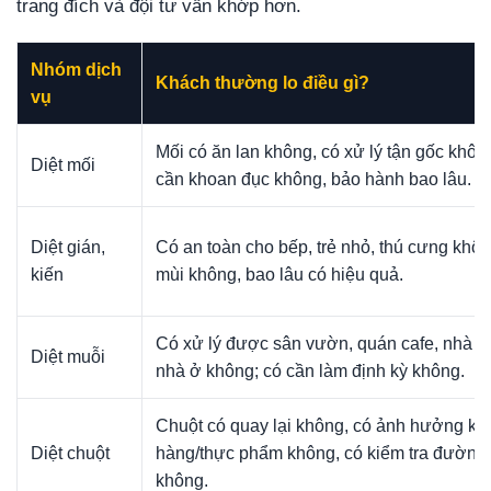
trang đích và đội tư vấn khớp hơn.
Nhóm dịch
Khách thường lo điều gì?
vụ
Mối có ăn lan không, có xử lý tận gốc khôn
Diệt mối
cần khoan đục không, bảo hành bao lâu.
Diệt gián,
Có an toàn cho bếp, trẻ nhỏ, thú cưng khôn
kiến
mùi không, bao lâu có hiệu quả.
Có xử lý được sân vườn, quán cafe, nhà h
Diệt muỗi
nhà ở không; có cần làm định kỳ không.
Chuột có quay lại không, có ảnh hưởng kh
Diệt chuột
hàng/thực phẩm không, có kiểm tra đường 
không.