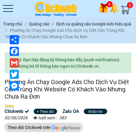
4
0
Trang chủ
Quảng cáo
Dịch vụ quảng cáo Google Ads hiệu quả
Phương Án Chạy Google Ads Cho Dịch Vụ Diệt Côn Trùng Khi
Website Có Khách Vào Nhưng Chưa Ra Đơn
Chia
sẻ
Facebook
Lưu ý: Bạn hãy đăng ký thông báo đẩy (push notification).
Gmail
Để không bỏ lỡ thông báo ngon từ Clickweb.vn.
Twitter
Phương Án Chạy Google Ads Cho Dịch Vụ Diệt
Messenger
Côn Trùng Khi Website Có Khách Vào Nhưng
Chưa Ra Đơn
Clickweb
Zalo OA
+ Theo dõi
Nhắn tin
02/06/2026
lượt xem :
383
Theo dõi Clickweb trên