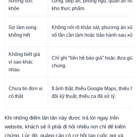
hưởng sức
cưng, bếp ăn, phòng ngủ, quán ăn hoặ
khỏe
kho thực phẩm.
Sợ làm xong
Không nói rõ khảo sát, phương án xử lý
không hết
số lần cần làm hoặc bảo hành sau xử lý
Không biết giá
Chỉ ghi “liên hệ báo giá” hoặc đưa giá r
vì sao khác
chung.
nhau
Chưa tin đơn vị
Ít ảnh thật, thiếu Google Maps, thiếu hì
có thật
đội kỹ thuật, thiếu ca đã xử lý.
Khi những điểm lăn tăn này được trả lời ngay trên
website, khách sẽ ít phải đi hỏi nhiều nơi chỉ để kiểm
chứng. Lúc đó, quảng cáo có cơ hội tạo cuộc gọi và