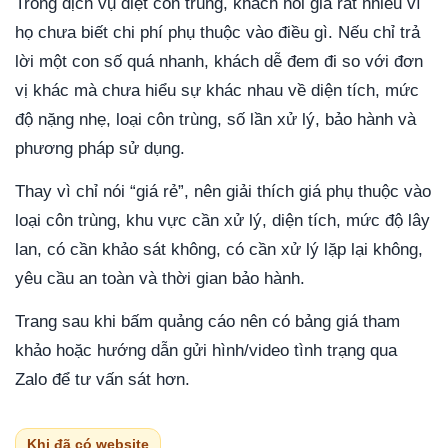
Trong dịch vụ diệt côn trùng, khách hỏi giá rất nhiều vì
họ chưa biết chi phí phụ thuộc vào điều gì. Nếu chỉ trả
lời một con số quá nhanh, khách dễ đem đi so với đơn
vị khác mà chưa hiểu sự khác nhau về diện tích, mức
độ nặng nhẹ, loại côn trùng, số lần xử lý, bảo hành và
phương pháp sử dụng.
Thay vì chỉ nói “giá rẻ”, nên giải thích giá phụ thuộc vào
loại côn trùng, khu vực cần xử lý, diện tích, mức độ lây
lan, có cần khảo sát không, có cần xử lý lặp lại không,
yêu cầu an toàn và thời gian bảo hành.
Trang sau khi bấm quảng cáo nên có bảng giá tham
khảo hoặc hướng dẫn gửi hình/video tình trạng qua
Zalo để tư vấn sát hơn.
Khi đã có website