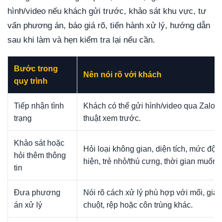
hình/video nếu khách gửi trước, khảo sát khu vực, tư
vấn phương án, báo giá rõ, tiến hành xử lý, hướng dẫn
sau khi làm và hẹn kiểm tra lại nếu cần.
Bước trong
Nên nói rõ với khách
quy trình
Tiếp nhận tình
Khách có thể gửi hình/video qua Zalo đ
trạng
thuật xem trước.
Khảo sát hoặc
Hỏi loại không gian, diện tích, mức độ 
hỏi thêm thông
hiện, trẻ nhỏ/thú cưng, thời gian muốn x
tin
Đưa phương
Nói rõ cách xử lý phù hợp với mối, gián
án xử lý
chuột, rệp hoặc côn trùng khác.