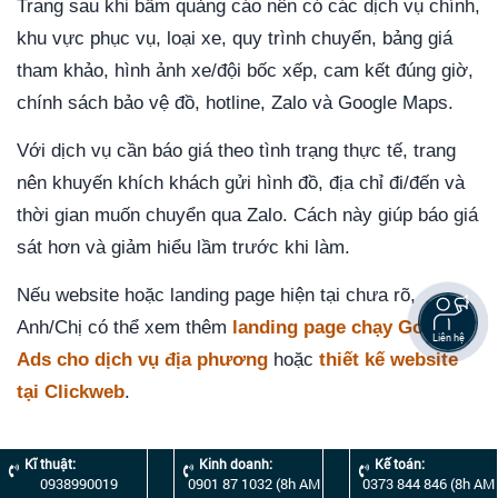
Trang sau khi bấm quảng cáo nên có các dịch vụ chính,
khu vực phục vụ, loại xe, quy trình chuyển, bảng giá
tham khảo, hình ảnh xe/đội bốc xếp, cam kết đúng giờ,
chính sách bảo vệ đồ, hotline, Zalo và Google Maps.
Với dịch vụ cần báo giá theo tình trạng thực tế, trang
nên khuyến khích khách gửi hình đồ, địa chỉ đi/đến và
thời gian muốn chuyển qua Zalo. Cách này giúp báo giá
sát hơn và giảm hiểu lầm trước khi làm.
Nếu website hoặc landing page hiện tại chưa rõ,
Anh/Chị có thể xem thêm
landing page chạy Google
Liên hệ
Ads cho dịch vụ địa phương
hoặc
thiết kế website
tại Clickweb
.
Checklist trang dịch vụ
Kĩ thuật:
Kinh doanh:
Kế toán:
0938990019
0901 87 1032 (8h AM
0373 844 846 (8h AM