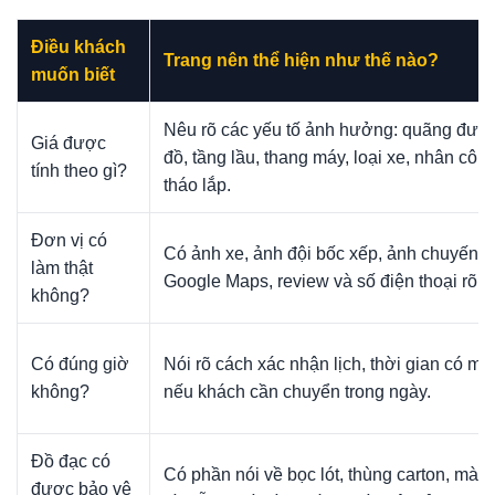
Điều khách
Trang nên thể hiện như thế nào?
muốn biết
Nêu rõ các yếu tố ảnh hưởng: quãng đườ
Giá được
đồ, tầng lầu, thang máy, loại xe, nhân công
tính theo gì?
tháo lắp.
Đơn vị có
Có ảnh xe, ảnh đội bốc xếp, ảnh chuyến đ
làm thật
Google Maps, review và số điện thoại rõ.
không?
Có đúng giờ
Nói rõ cách xác nhận lịch, thời gian có mặt
không?
nếu khách cần chuyển trong ngày.
Đồ đạc có
Có phần nói về bọc lót, thùng carton, màn
được bảo vệ