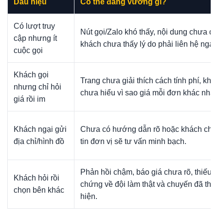
Dấu hiệu
Có thể đang vướng gì?
Có lượt truy
Nút gọi/Zalo khó thấy, nội dung chưa đủ
cập nhưng ít
khách chưa thấy lý do phải liên hệ ngay
cuộc gọi
Khách gọi
Trang chưa giải thích cách tính phí, khá
nhưng chỉ hỏi
chưa hiểu vì sao giá mỗi đơn khác nhau
giá rồi im
Khách ngại gửi
Chưa có hướng dẫn rõ hoặc khách chư
địa chỉ/hình đồ
tin đơn vị sẽ tư vấn minh bạch.
Phản hồi chậm, báo giá chưa rõ, thiếu 
Khách hỏi rồi
chứng về đội làm thật và chuyến đã thự
chọn bên khác
hiện.