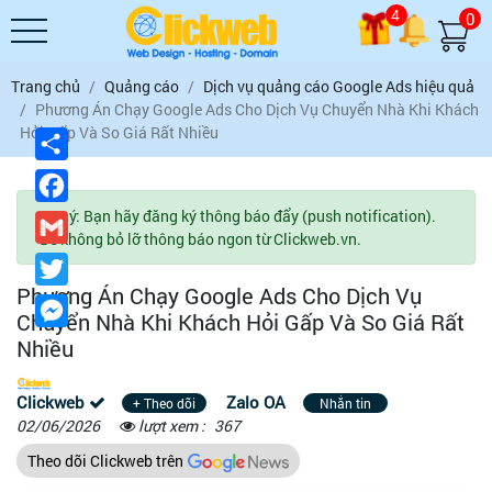
4
0
Trang chủ
Quảng cáo
Dịch vụ quảng cáo Google Ads hiệu quả
Phương Án Chạy Google Ads Cho Dịch Vụ Chuyển Nhà Khi Khách
Hỏi Gấp Và So Giá Rất Nhiều
Chia
sẻ
Facebook
Lưu ý: Bạn hãy đăng ký thông báo đẩy (push notification).
Gmail
Để không bỏ lỡ thông báo ngon từ Clickweb.vn.
Twitter
Phương Án Chạy Google Ads Cho Dịch Vụ
Messenger
Chuyển Nhà Khi Khách Hỏi Gấp Và So Giá Rất
Nhiều
Clickweb
Zalo OA
+ Theo dõi
Nhắn tin
02/06/2026
lượt xem :
367
Theo dõi Clickweb trên