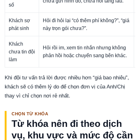
chưa gửi hình đồ, chưa nói tầng lầu.
số
Khách sợ
Hỏi đi hỏi lại “có thêm phí không?”, “giá
phát sinh
này trọn gói chưa?”.
Khách
Hỏi rồi im, xem tin nhắn nhưng không
chưa tin đội
phản hồi hoặc chuyển sang bên khác.
làm
Khi đội tư vấn trả lời được nhiều hơn “giá bao nhiêu”,
khách sẽ có thêm lý do để chọn đơn vị của Anh/Chị
thay vì chỉ chọn nơi rẻ nhất.
CHỌN TỪ KHÓA
Từ khóa nên đi theo dịch
vụ, khu vực và mức độ cần