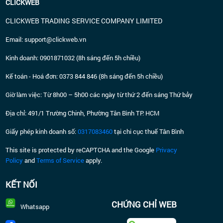
CLICKWEB
CLICKWEB TRADING SERVICE COMPANY LIMITED
E
mail: support@clickweb.vn
Kinh doanh: 0901871032 (8h sáng đến 5h chiều)
Kế toán - Hoá đơn: 0373 844 846 (8h sáng đến 5h chiều)
Giờ làm việc: Từ 8h00 – 5h00 các ngày từ thứ 2 đến sáng Thứ bảy
Địa chỉ: 491/1 Trường Chinh, Phường Tân Bình TP. HCM
Giấy phép kinh doanh số:
0317083460
tại chi cục thuế Tân Bình
This site is protected by reCAPTCHA and the Google
Privacy
Policy
and
Terms of Service
apply.
KẾT NỐI
CHỨNG CHỈ WEB
Whatsapp