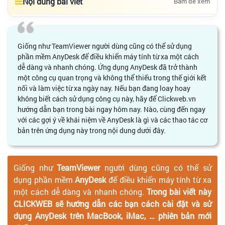
Nội dung bài viết
Bấm để xem
Giống như TeamViewer người dùng cũng có thể sử dụng
phần mềm AnyDesk để điều khiển máy tính từ xa một cách
dễ dàng và nhanh chóng. Ứng dụng AnyDesk đã trở thành
một công cụ quan trọng và không thể thiếu trong thế giới kết
nối và làm việc từ xa ngày nay. Nếu bạn đang loay hoay
không biết cách sử dụng công cụ này, hãy để Clickweb.vn
hướng dẫn bạn trong bài ngay hôm nay. Nào, cùng đến ngay
với các gợi ý về khái niệm về AnyDesk là gì và các thao tác cơ
bản trên ứng dụng này trong nội dung dưới đây.
Giống như
TeamViewer
người dùng cũng có thể sử
dụng phần mềm
AnyDesk
để điều khiển máy tính từ xa
một cách dễ dàng và nhanh chóng.
Trong bài viết này
CLICKWEB sẽ hướng dẫn các bạn cách cài đặt và sử
dụng AnyDesk trên MacBook, iMac, … phiên bản mới