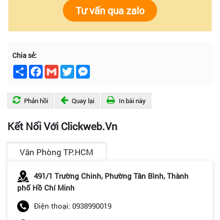
Tư vấn qua zalo
Chia sẻ:
Chia
Facebook
Gmail
Twitter
Messenger
sẻ
Phản hồi
Quay lại
In bài này
Kết Nối Với Clickweb.vn
Văn Phòng TP.HCM
491/1 Trường Chinh, Phường Tân Bình, Thành
phố Hồ Chí Minh
Điện thoại: 0938990019