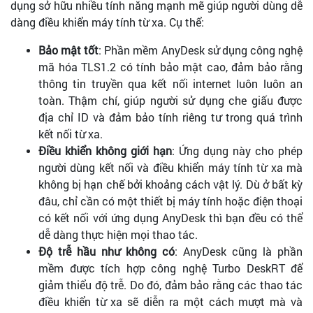
dụng sở hữu nhiều tính năng mạnh mẽ giúp người dùng dễ
dàng điều khiển máy tính từ xa. Cụ thể:
Bảo mật tốt
: Phần mềm AnyDesk sử dụng công nghệ
mã hóa TLS1.2 có tính bảo mật cao, đảm bảo rằng
thông tin truyền qua kết nối internet luôn luôn an
toàn. Thậm chí, giúp người sử dụng che giấu được
địa chỉ ID và đảm bảo tính riêng tư trong quá trình
kết nối từ xa.
Điều khiển không giới hạn
: Ứng dụng này cho phép
người dùng kết nối và điều khiển máy tính từ xa mà
không bị hạn chế bởi khoảng cách vật lý. Dù ở bất kỳ
đâu, chỉ cần có một thiết bị máy tính hoặc điện thoại
có kết nối với ứng dụng AnyDesk thì bạn đều có thể
dễ dàng thực hiện mọi thao tác.
Độ trễ hầu như không có
: AnyDesk cũng là phần
mềm được tích hợp công nghệ Turbo DeskRT để
giảm thiểu độ trễ. Do đó, đảm bảo rằng các thao tác
điều khiển từ xa sẽ diễn ra một cách mượt mà và