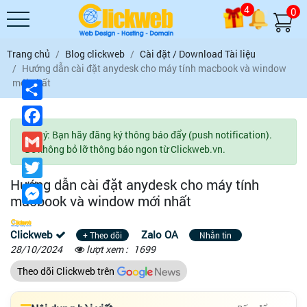
4
0
Trang chủ
Blog clickweb
Cài đặt / Download Tài liệu
Hướng dẫn cài đặt anydesk cho máy tính macbook và window
mới nhất
Chia
sẻ
Facebook
Lưu ý: Bạn hãy đăng ký thông báo đẩy (push notification).
Gmail
Để không bỏ lỡ thông báo ngon từ Clickweb.vn.
Twitter
Hướng dẫn cài đặt anydesk cho máy tính
Messenger
macbook và window mới nhất
Clickweb
Zalo OA
+ Theo dõi
Nhắn tin
28/10/2024
lượt xem :
1699
Theo dõi Clickweb trên