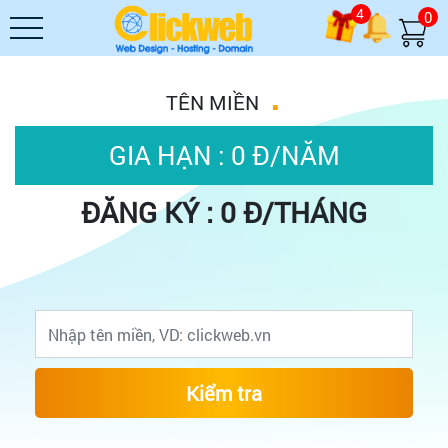
4
0
.
TÊN MIỀN
GIA HẠN : 0 Đ/NĂM
ĐĂNG KÝ : 0 Đ/THÁNG
Kiểm tra