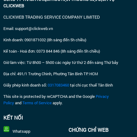
CLICKWEB
CLICKWEB TRADING SERVICE COMPANY LIMITED
E
mail: support@clickweb.vn
Kinh doanh: 0901871032 (8h sáng đến 5h chiều)
Kế toán - Hoá đơn: 0373 844 846 (8h sáng đến 5h chiều)
Giờ làm việc: Từ 8h00 – 5h00 các ngày từ thứ 2 đến sáng Thứ bảy
Địa chỉ: 491/1 Trường Chinh, Phường Tân Bình TP. HCM
Giấy phép kinh doanh số:
0317083460
tại chi cục thuế Tân Bình
This site is protected by reCAPTCHA and the Google
Privacy
Policy
and
Terms of Service
apply.
KẾT NỐI
CHỨNG CHỈ WEB
Whatsapp