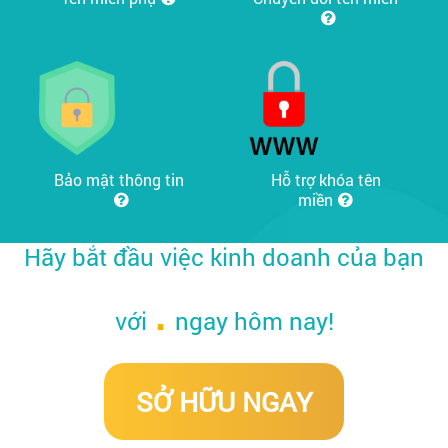
Bảo mật thông tin
Hỗ trợ khóa tên
miền
Hãy bắt đầu việc kinh doanh của bạn
.
với
ngay hôm nay!
SỞ HỮU NGAY