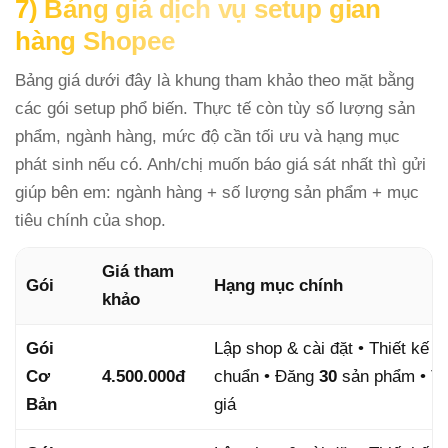
7) Bảng giá dịch vụ setup gian
hàng Shopee
Bảng giá dưới đây là khung tham khảo theo mặt bằng
các gói setup phổ biến. Thực tế còn tùy số lượng sản
phẩm, ngành hàng, mức độ cần tối ưu và hạng mục
phát sinh nếu có. Anh/chị muốn báo giá sát nhất thì gửi
giúp bên em: ngành hàng + số lượng sản phẩm + mục
tiêu chính của shop.
Giá tham
Gói
Hạng mục chính
khảo
Gói
Lập shop & cài đặt • Thiết kế
3
Cơ
4.500.000đ
chuẩn • Đăng
30
sản phẩm • Tạ
Bản
giá