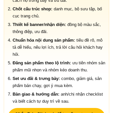
cách họ trưng bày và ưu đãi.
Chốt cấu trúc shop:
danh mục, bộ sưu tập, bố
cục trang chủ.
Thiết kế banner/nhận diện:
đồng bộ màu sắc,
thông điệp, ưu đãi.
Chuẩn hóa nội dung sản phẩm:
tiêu đề rõ, mô
tả dễ hiểu, nêu lợi ích, trả lời câu hỏi khách hay
hỏi.
Đăng sản phẩm theo lộ trình:
ưu tiên nhóm sản
phẩm mũi nhọn và nhóm kéo doanh thu.
Set ưu đãi & trưng bày:
combo, giảm giá, sản
phẩm bán chạy, gợi ý mua kèm.
Bàn giao & hướng dẫn:
anh/chị nhận checklist
và biết cách tự duy trì về sau.