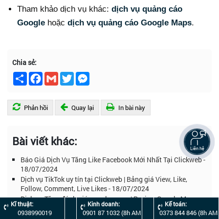
Tham khảo dịch vụ khác:
dịch vụ quảng cáo
Google
hoặc
dịch vụ quảng cáo Google Maps
.
Chia sẻ:
Chia
Facebook
Gmail
Twitter
Messenger
sẻ
Phản hồi
Quay lại
In bài này
Bài viết khác:
Liên hệ
Báo Giá Dịch Vụ Tăng Like Facebook Mới Nhất Tại Clickweb -
18/07/2024
Dịch vụ TikTok uy tín tại Clickweb | Bảng giá View, Like,
Follow, Comment, Live Likes - 18/07/2024
Dịch vụ Tăng đánh giá google maps | Review Google Maps uy
Kĩ thuật:
Kinh doanh:
Kế toán:
tín - 09/11/2024
0938990019
0901 87 1032 (8h AM
0373 844 846 (8h AM
Bảng giá booking báo Clickweb mới nhất theo từng báo và