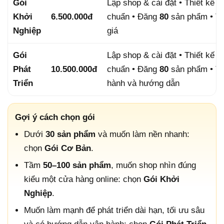
Gói
Lập shop & cài đặt • Thiết kế
6
Khởi
6.500.000đ
chuẩn • Đăng
80
sản phẩm • Tạ
Nghiệp
giá
Gói
Lập shop & cài đặt • Thiết kế
8
Phát
10.500.000đ
chuẩn • Đăng
80
sản phẩm • Tố
Triển
hành và hướng dẫn
Gợi ý cách chọn gói
Dưới
30 sản phẩm
và muốn làm nền nhanh:
chọn
Gói Cơ Bản
.
Tầm
50–100 sản phẩm
, muốn shop nhìn đúng
kiểu một cửa hàng online: chọn
Gói Khởi
Nghiệp
.
Muốn làm mạnh để phát triển dài hạn, tối ưu sâu