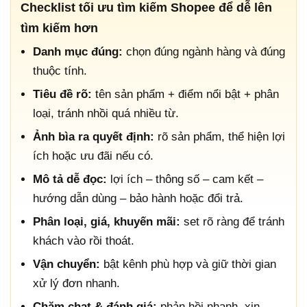
Checklist tối ưu tìm kiếm Shopee để dễ lên
tìm kiếm hơn
Danh mục đúng:
chọn đúng ngành hàng và đúng
thuộc tính.
Tiêu đề rõ:
tên sản phẩm + điểm nổi bật + phân
loại, tránh nhồi quá nhiều từ.
Ảnh bìa ra quyết định:
rõ sản phẩm, thể hiện lợi
ích hoặc ưu đãi nếu có.
Mô tả dễ đọc:
lợi ích – thông số – cam kết –
hướng dẫn dùng – bảo hành hoặc đổi trả.
Phân loại, giá, khuyến mãi:
set rõ ràng để tránh
khách vào rồi thoát.
Vận chuyển:
bật kênh phù hợp và giữ thời gian
xử lý đơn nhanh.
Chăm chat & đánh giá:
phản hồi nhanh, xin