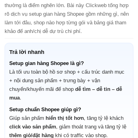
thường là điểm nghẽn lớn. Bài này Clickweb tổng hợp
rõ dịch vụ setup gian hàng Shopee gồm những gì, nên
làm tới đâu, shop nào hợp từng gói và bảng giá tham
khảo để anh/chị dễ dự trù chi phí.
Trả lời nhanh
Setup gian hàng Shopee là gì?
Là tối ưu toàn bộ hồ sơ shop + cấu trúc danh mục
+ nội dung sản phẩm + trưng bày + vận
chuyển/khuyến mãi để shop
dễ tìm – dễ tin – dễ
mua
.
Setup chuẩn Shopee giúp gì?
Giúp sản phẩm
hiển thị tốt hơn
, tăng tỷ lệ khách
click vào sản phẩm
, giảm thoát trang và tăng tỷ lệ
thêm giỏ/đặt hàng
khi có traffic vào shop.