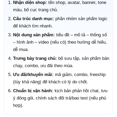
Nhận diện shop:
tên shop, avatar, banner, tone
màu, bố cục trang chủ.
Cấu trúc danh mục:
phân nhóm sản phẩm logic
để khách tìm nhanh.
Nội dung sản phẩm:
tiêu đề – mô tả – thông số
– hình ảnh – video (nếu có) theo hướng dễ hiểu,
dễ mua.
Trưng bày trang chủ:
bộ sưu tập, sản phẩm bán
chạy, combo, ưu đãi theo mùa.
Ưu đãi/khuyến mãi:
mã giảm, combo, freeship
(tùy khả năng) để khách có lý do chốt.
Chuẩn bị vận hành:
kịch bản phản hồi chat, lưu
ý đóng gói, chính sách đổi trả/bao test (nếu phù
hợp).