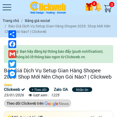
4
0
Trang chủ
Bảng giá social
Báo Giá Dịch Vụ Setup Gian Hàng Shopee 2026: Shop Mới Nên
Chọn Gói Nào? | Clickweb
Chia
sẻ
Facebook
Lưu ý: Bạn hãy đăng ký thông báo đẩy (push notification).
Gmail
Để không bỏ lỡ thông báo ngon từ Clickweb.vn.
Twitter
Báo Giá Dịch Vụ Setup Gian Hàng Shopee
Messenger
2026: Shop Mới Nên Chọn Gói Nào? | Clickweb
Clickweb
Zalo OA
+ Theo dõi
Nhắn tin
23/01/2026
lượt xem :
1225
Theo dõi Clickweb trên