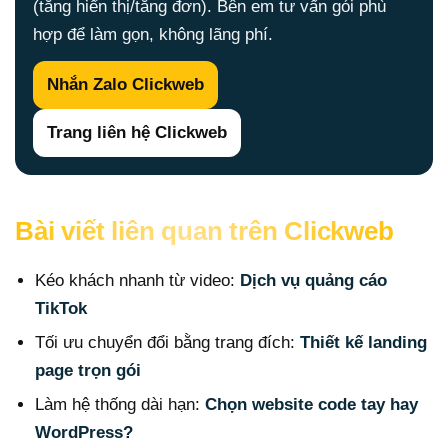
(tăng hiển thị/tăng đơn). Bên em tư vấn gói phù
hợp để làm gọn, không lãng phí.
Nhắn Zalo Clickweb
Trang liên hệ Clickweb
Bài viết liên quan trên Clickweb
Kéo khách nhanh từ video:
Dịch vụ quảng cáo
TikTok
Tối ưu chuyển đổi bằng trang đích:
Thiết kế landing
page trọn gói
Làm hệ thống dài hạn:
Chọn website code tay hay
WordPress?