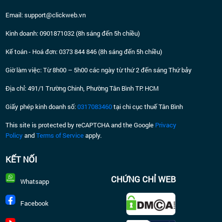
E
mail: support@clickweb.vn
Kinh doanh: 0901871032 (8h sáng đến 5h chiều)
Kế toán - Hoá đơn: 0373 844 846 (8h sáng đến 5h chiều)
Giờ làm việc: Từ 8h00 – 5h00 các ngày từ thứ 2 đến sáng Thứ bảy
Địa chỉ: 491/1 Trường Chinh, Phường Tân Bình TP. HCM
Giấy phép kinh doanh số:
0317083460
tại chi cục thuế Tân Bình
This site is protected by reCAPTCHA and the Google
Privacy
Policy
and
Terms of Service
apply.
KẾT NỐI
CHỨNG CHỈ WEB
Whatsapp
Facebook