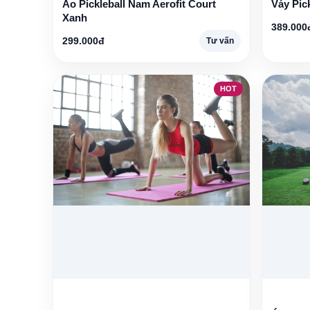
Áo Pickleball Nam Aerofit Court
Váy Pic
Xanh
389.000
299.000đ
Tư vấn
HOT