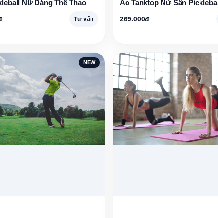
kleball Nữ Dáng Thể Thao
Áo Tanktop Nữ Sân Picklebal
đ
269.000đ
Tư vấn
NEW