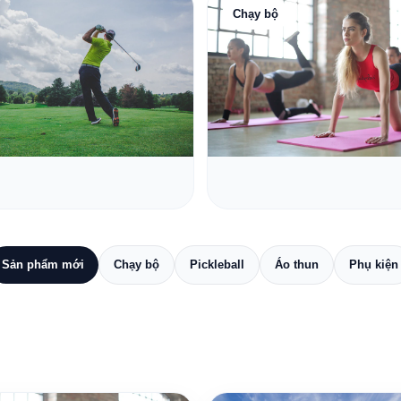
Chạy bộ
Sản phẩm mới
Chạy bộ
Pickleball
Áo thun
Phụ kiện