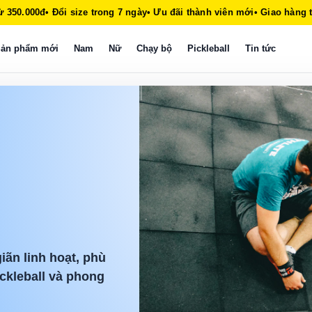
ừ 350.000đ
• Đổi size trong 7 ngày
• Ưu đãi thành viên mới
• Giao hàng 
ản phẩm mới
Nam
Nữ
Chạy bộ
Pickleball
Tin tức
iãn linh hoạt, phù
ckleball và phong