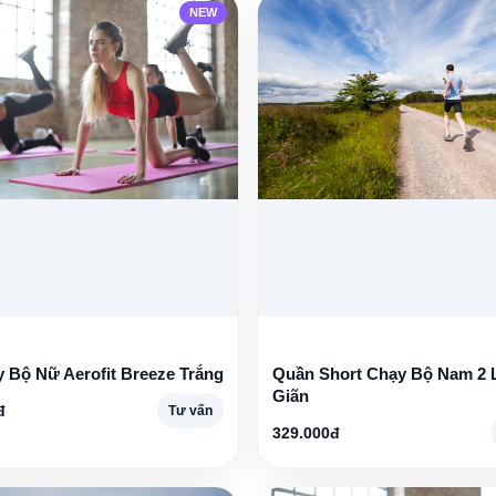
NEW
 Bộ Nữ Aerofit Breeze Trắng
Quần Short Chạy Bộ Nam 2 
Giãn
đ
Tư vấn
329.000đ