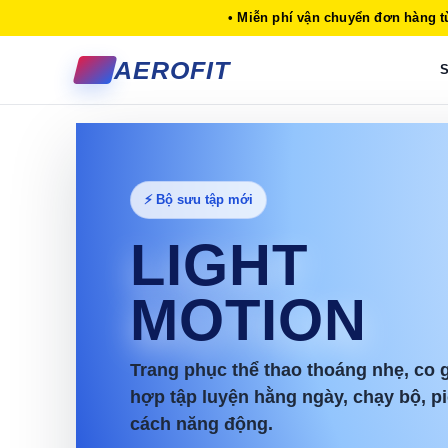
• Miễn phí vận chuyển đơn hàng t
AEROFIT
S
⚡ Bộ sưu tập mới
LIGHT
MOTION
Trang phục thể thao thoáng nhẹ, co g
hợp tập luyện hằng ngày, chạy bộ, pi
cách năng động.