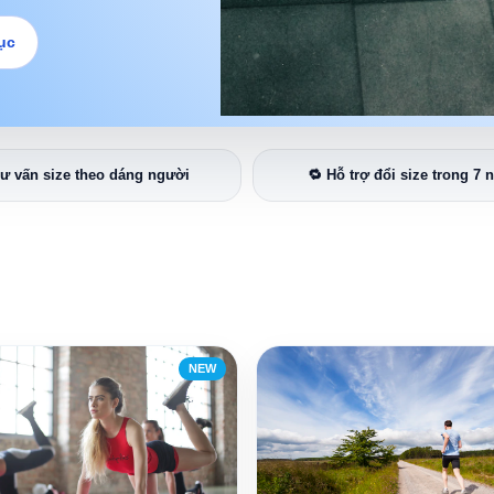
ục
Tư vấn size theo dáng người
🔁 Hỗ trợ đổi size trong 7 
NEW