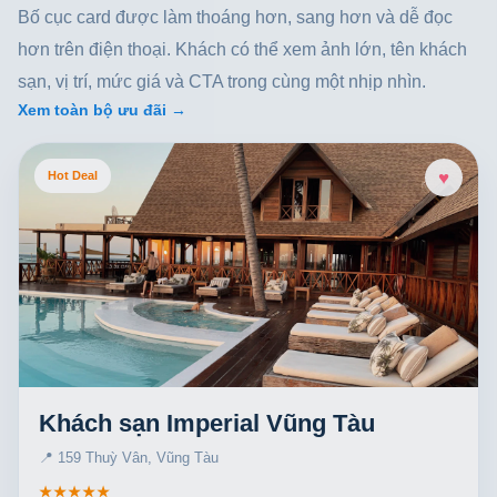
Bố cục card được làm thoáng hơn, sang hơn và dễ đọc
hơn trên điện thoại. Khách có thể xem ảnh lớn, tên khách
sạn, vị trí, mức giá và CTA trong cùng một nhịp nhìn.
Xem toàn bộ ưu đãi →
♥
Hot Deal
Khách sạn Imperial Vũng Tàu
📍 159 Thuỳ Vân, Vũng Tàu
★★★★★