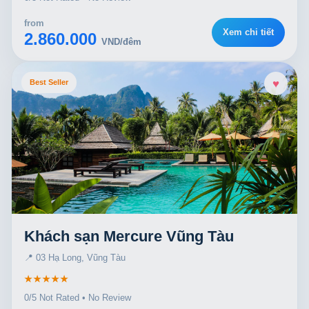
from
Xem chi tiết
2.860.000
VND/đêm
♥
Best Seller
Khách sạn Mercure Vũng Tàu
📍 03 Hạ Long, Vũng Tàu
★★★★★
0/5 Not Rated • No Review