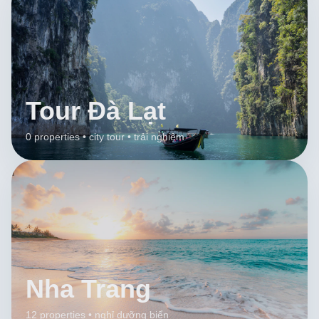
Tour Đà Lạt
0 properties • city tour • trải nghiệm
Nha Trang
12 properties • nghỉ dưỡng biển