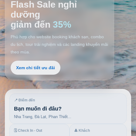
Flash Sale nghỉ
dưỡng
giảm đến
35%
Phù hợp cho website booking khách sạn, combo
du lịch, tour trải nghiệm và các landing khuyến mãi
theo mùa.
Xem chi tiết ưu đãi
📍 Điểm đến
Bạn muốn đi đâu?
Nha Trang, Đà Lạt, Phan Thiết...
🗓 Check In - Out
👤 Khách