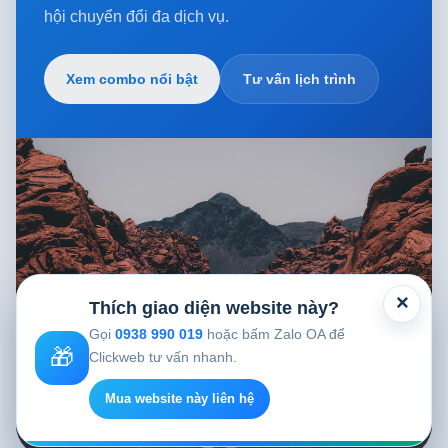
hội chuyển đổi đa dịch vụ.
Xem combo nổi bật
Tư vấn lịch trình
×
Thích giao diện website này?
Gọi
0938 990 019
hoặc bấm Zalo OA để
🎁
Clickweb tư vấn nhanh.
Mua website này liên hệ