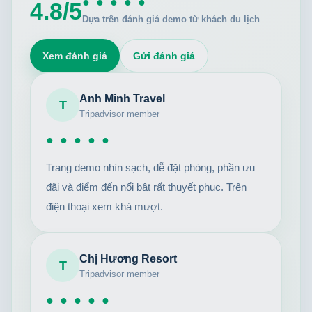
● ● ● ● ●
4.8/5
Dựa trên đánh giá demo từ khách du lịch
Xem đánh giá
Gửi đánh giá
Anh Minh Travel
T
Tripadvisor member
● ● ● ● ●
Trang demo nhìn sạch, dễ đặt phòng, phần ưu
đãi và điểm đến nổi bật rất thuyết phục. Trên
điện thoại xem khá mượt.
Chị Hương Resort
T
Tripadvisor member
● ● ● ● ●