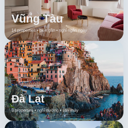
Vũng Tàu
14 properties • biển gần • nghỉ ngắn ngày
Đà Lạt
8 properties • nghỉ dưỡng • săn mây