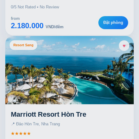
0/5 Not Rated • No Review
from
Đặt phòng
2.180.000
VND/đêm
♥
Resort Sang
Marriott Resort Hòn Tre
📍 Đảo Hòn Tre, Nha Trang
★★★★★