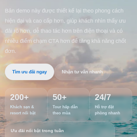
Bản demo này được thiết kế lại theo phong cách
hiện đại và cao cấp hơn, giúp khách nhìn thấy ưu
đãi rõ hơn, dễ thao tác hơn trên điện thoại và có
nhiều điểm chạm CTA hơn để tăng khả năng chốt
đơn.
Tìm ưu đãi ngay
Nhận tư vấn nhanh
200+
50+
24/7
Khách sạn &
Tour hấp dẫn
Hỗ trợ đặt
resort nổi bật
theo mùa
phòng nhanh
Ưu đãi nổi bật trong tuần