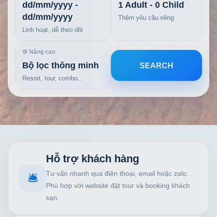
dd/mm/yyyy -
1 Adult - 0 Child
dd/mm/yyyy
Thêm yêu cầu riêng
Linh hoạt, dễ theo dõi
⚙ Nâng cao
Bộ lọc thông minh
SEARCH
Resort, tour, combo...
Hỗ trợ khách hàng
Tư vấn nhanh qua điện thoại, email hoặc zalo.
🛎
Phù hợp với website đặt tour và booking khách
sạn.