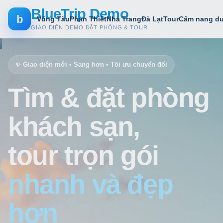
BlueTrip Demo
b
Vũng Tàu
Phan Thiết
Nha Trang
Đà Lạt
Tour
Cẩm nang du
GIAO DIỆN DEMO ĐẶT PHÒNG & TOUR
✨ Giao diện mới • Sang hơn • Tối ưu chuyển đổi
Tìm & đặt phòng
khách sạn,
tour trọn gói
nhanh và đẹp
hơn