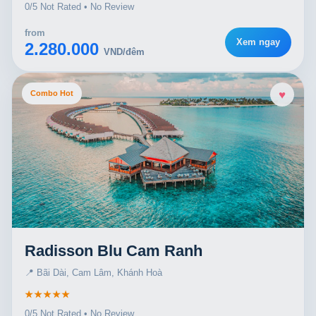
0/5 Not Rated • No Review
from
Xem ngay
2.280.000
VND/đêm
♥
Combo Hot
Radisson Blu Cam Ranh
📍 Bãi Dài, Cam Lâm, Khánh Hoà
★★★★★
0/5 Not Rated • No Review